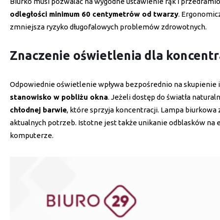
Biurko musi pozwalać na wygodne ustawienie rąk i przedramio
odległości minimum 60 centymetrów od twarzy
. Ergonomic
zmniejsza ryzyko długofalowych problemów zdrowotnych.
Znaczenie oświetlenia dla koncentr
Odpowiednie oświetlenie wpływa bezpośrednio na skupienie i
stanowisko w pobliżu okna
. Jeżeli dostęp do światła natura
chłodnej barwie
, które sprzyja koncentracji. Lampa biurkow
aktualnych potrzeb. Istotne jest także unikanie odblasków n
komputerze.