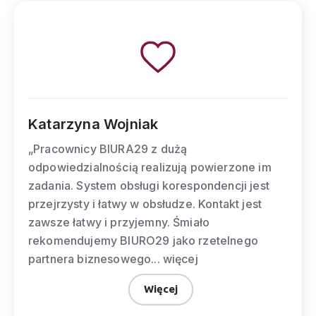
ojniak
Anna Kucha
URA29 z dużą
„(…) Rzetelnoś
cią realizują powierzone im
elastyczność, k
 obsługi korespondencji jest
niektóre z cech
twy w obsłudze. Kontakt jest
gotowość do ni
przyjemny. Śmiało
sytuacjach oraz
BIURO29 jako rzetelnego
obrazu rzetelne
owego...
więcej
Więcej