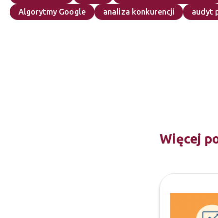
Algorytmy Google
analiza konkurencji
audyt 
Więcej p