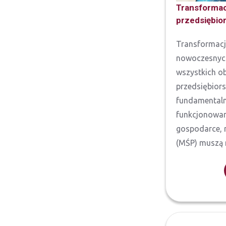
Transformac
przedsiębio
Transformacja
nowoczesnych
wszystkich ob
przedsiębior
fundamentaln
funkcjonowani
gospodarce, m
(MŚP) muszą n