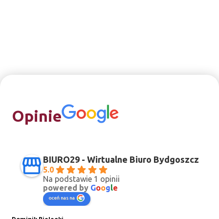
Opinie
BIURO29 - Wirtualne Biuro Bydgoszcz
5.0
Na podstawie 1 opinii
powered by
G
o
o
g
l
e
oceń nas na