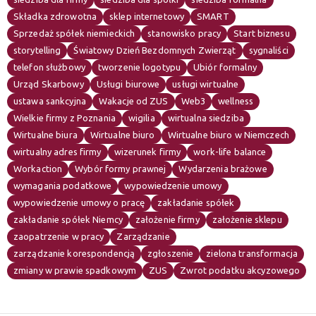
Składka zdrowotna
sklep internetowy
SMART
Sprzedaż spółek niemieckich
stanowisko pracy
Start biznesu
storytelling
Światowy Dzień Bezdomnych Zwierząt
sygnaliści
telefon służbowy
tworzenie logotypu
Ubiór formalny
Urząd Skarbowy
Usługi biurowe
usługi wirtualne
ustawa sankcyjna
Wakacje od ZUS
Web3
wellness
Wielkie firmy z Poznania
wigilia
wirtualna siedziba
Wirtualne biura
Wirtualne biuro
Wirtualne biuro w Niemczech
wirtualny adres firmy
wizerunek firmy
work-life balance
Workaction
Wybór formy prawnej
Wydarzenia brażowe
wymagania podatkowe
wypowiedzenie umowy
wypowiedzenie umowy o pracę
zakładanie spółek
zakładanie spółek Niemcy
założenie firmy
założenie sklepu
zaopatrzenie w pracy
Zarządzanie
zarządzanie korespondencją
zgłoszenie
zielona transformacja
zmiany w prawie spadkowym
ZUS
Zwrot podatku akcyzowego