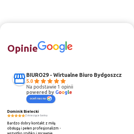
Opinie
BIURO29 - Wirtualne Biuro Bydgoszcz
5.0
Na podstawie 1 opinii
powered by
G
o
o
g
l
e
oceń nas na
Dominik Bielecki
2 miesiące temu
Bardzo dobry kontakt z miłą 
obsługą i pełen profesjonalizm - 
wszystko szybko i sprawnie, 