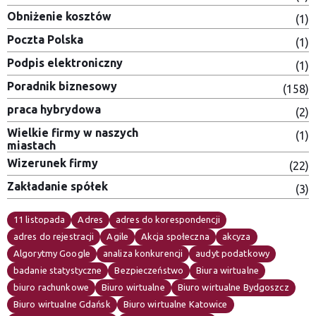
Obniżenie kosztów
(1)
Poczta Polska
(1)
Podpis elektroniczny
(1)
Poradnik biznesowy
(158)
praca hybrydowa
(2)
Wielkie firmy w naszych
(1)
miastach
Wizerunek firmy
(22)
Zakładanie spółek
(3)
11 listopada
Adres
adres do korespondencji
adres do rejestracji
Agile
Akcja społeczna
akcyza
Algorytmy Google
analiza konkurencji
audyt podatkowy
badanie statystyczne
Bezpieczeństwo
Biura wirtualne
biuro rachunkowe
Biuro wirtualne
Biuro wirtualne Bydgoszcz
Biuro wirtualne Gdańsk
Biuro wirtualne Katowice