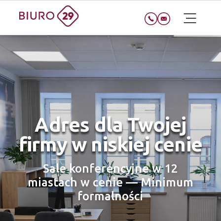
Adres dla Twojej
firmy w niskiej cenie
Sale konferencyjne w 12
miastach w cenie — Minimum
formalności