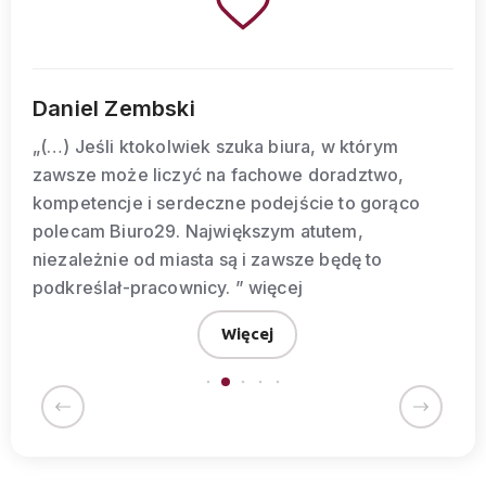
Anetta Milewska
ym
„Jesteśmy bardzo zadowoleni z obsługi
o,
Pracownicy firmy dokładają wszelkich s
rąco
usługi przez nich oferowane wykonywa
należycie. Na bieżąco informują o nad
do firmy korespondencji. Profesjonalna 
obsługa.”
więcej
Więcej