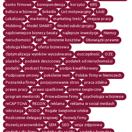
konto firmowe
korespondencja
korzyści
KRS
kultura w biznesie
linkedin
List motywacyjny
Łódź
Lokalizacja
marketing
marketing treści
miejsce pracy
Mobbing
Model SMART
Model subskrypcyjny
najdziwniejsze biznesy świata
najlepsze inwestycje
Niemcy
nieruchomości
NIP
obniżenie kosztów
Obowiązki prawne
obsługa klienta
oferta biznesowa
Optymalizacja wyników wyszukiwania
oszczędność
OZE
placebo
podatek deszczowy
podatek od nieruchomości
podatki
podcast firmowy
podpis kwalifikowany
Podpisanie umowy
pokolenie neet
Polskie firmy w Niemczech
Poznańska firma
pozycjonowanie stron
praca zdalna
prawo pracy
prawo spadkowe
premie świąteczne
program mentorski
Prowadzenie firmy
psychologia w biznesie
reCAPTCHA
REGON
reklama
reklama w social mediach
rekrutacja
RODO
Rogale świętomarcińskie
Rozliczenie delegacji krajowej
Rozwój firmy
Rozwój pracowników
SEM
SEO
sesja zdjęciowa
siedziba dla firmy
siedziba dla spółki
siedziba formalna