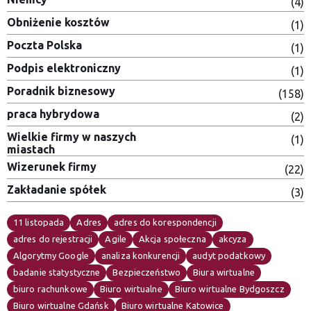
(4)
Obniżenie kosztów
(1)
Poczta Polska
(1)
Podpis elektroniczny
(1)
Poradnik biznesowy
(158)
praca hybrydowa
(2)
Wielkie firmy w naszych
(1)
miastach
Wizerunek firmy
(22)
Zakładanie spółek
(3)
11 listopada
Adres
adres do korespondencji
adres do rejestracji
Agile
Akcja społeczna
akcyza
Algorytmy Google
analiza konkurencji
audyt podatkowy
badanie statystyczne
Bezpieczeństwo
Biura wirtualne
biuro rachunkowe
Biuro wirtualne
Biuro wirtualne Bydgoszcz
Biuro wirtualne Gdańsk
Biuro wirtualne Katowice