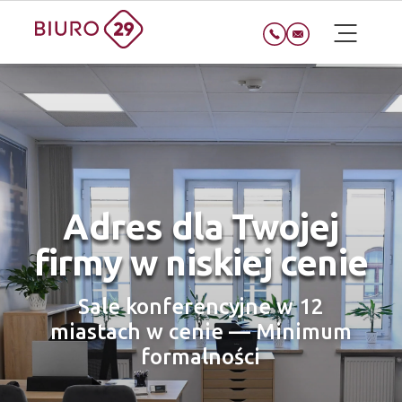
Adres dla Twojej
firmy w niskiej cenie
Sale konferencyjne w 12
miastach w cenie — Minimum
formalności