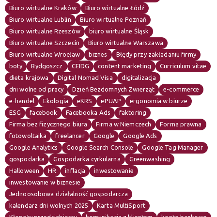
Biuro wirtualne Kraków
Biuro wirtualne Łódź
Biuro wirtualne Lublin
Biuro wirtualne Poznań
Biuro wirtualne Rzeszów
biuro wirtualne Śląsk
Biuro wirtualne Szczecin
Biuro wirtualne Warszawa
Biuro wirtualne Wrocław
biznes
Błędy przy zakładaniu firmy
boty
Bydgoszcz
CEIDG
content marketing
Curriculum vitae
dieta krajowa
Digital Nomad Visa
digitalizacja
dni wolne od pracy
Dzień Bezdomnych Zwierząt
e-commerce
e-handel
Ekologia
eKRS
ePUAP
ergonomia w biurze
ESG
facebook
Facebooka Ads
faktoring
Firma bez fizycznego biura
Firma w Niemczech
Forma prawna
fotowoltaika
freelancer
Google
Google Ads
Google Analytics
Google Search Console
Google Tag Manager
gospodarka
Gospodarka cyrkularna
Greenwashing
Halloween
HR
inflacja
inwestowanie
inwestowanie w biznesie
Jednoosobowa działalność gospodarcza
kalendarz dni wolnych 2025
Karta MultiSport