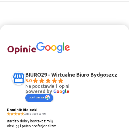
Opinie
BIURO29 - Wirtualne Biuro Bydgoszcz
5.0
Na podstawie 1 opinii
powered by
G
o
o
g
l
e
oceń nas na
Dominik Bielecki
2 miesiące temu
Bardzo dobry kontakt z miłą 
obsługą i pełen profesjonalizm - 