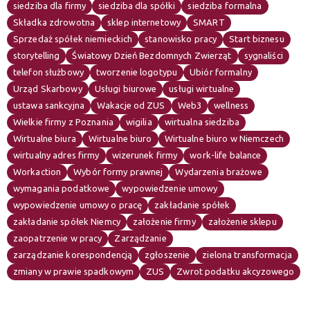
siedziba dla firmy
siedziba dla spółki
siedziba formalna
Składka zdrowotna
sklep internetowy
SMART
Sprzedaż spółek niemieckich
stanowisko pracy
Start biznesu
storytelling
Światowy Dzień Bezdomnych Zwierząt
sygnaliści
telefon służbowy
tworzenie logotypu
Ubiór formalny
Urząd Skarbowy
Usługi biurowe
usługi wirtualne
ustawa sankcyjna
Wakacje od ZUS
Web3
wellness
Wielkie firmy z Poznania
wigilia
wirtualna siedziba
Wirtualne biura
Wirtualne biuro
Wirtualne biuro w Niemczech
wirtualny adres firmy
wizerunek firmy
work-life balance
Workaction
Wybór formy prawnej
Wydarzenia brażowe
wymagania podatkowe
wypowiedzenie umowy
wypowiedzenie umowy o pracę
zakładanie spółek
zakładanie spółek Niemcy
założenie firmy
założenie sklepu
zaopatrzenie w pracy
Zarządzanie
zarządzanie korespondencją
zgłoszenie
zielona transformacja
zmiany w prawie spadkowym
ZUS
Zwrot podatku akcyzowego