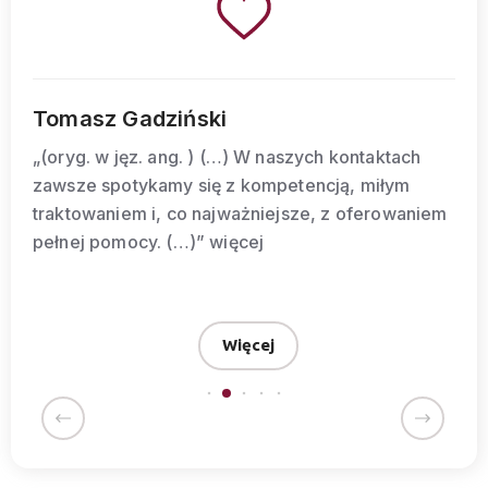
Daniel Zembski
„(…) Jeśli ktokolwiek szuka biura, w którym
zawsze może liczyć na fachowe doradztwo,
kompetencje i serdeczne podejście to gorąco
polecam Biuro29. Największym atutem,
niezależnie od miasta są i zawsze będę to
podkreślał-pracownicy. ”
więcej
Więcej