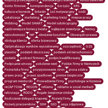
Kłopoty przedsiębiorcy
komunikacja z klientem
konto bankowe
konto firmowe
korespondencja
korzyści
KRS
kultura w biznesie
linkedin
List motywacyjny
Łódź
Lokalizacja
marketing
marketing treści
miejsce pracy
Mobbing
Model SMART
Model subskrypcyjny
najdziwniejsze biznesy świata
najlepsze inwestycje
Niemcy
nieruchomości
NIP
obniżenie kosztów
Obowiązki prawne
obsługa klienta
oferta biznesowa
Optymalizacja wyników wyszukiwania
oszczędność
OZE
placebo
podatek deszczowy
podatek od nieruchomości
podatki
podcast firmowy
podpis kwalifikowany
Podpisanie umowy
pokolenie neet
Polskie firmy w Niemczech
Poznańska firma
pozycjonowanie stron
praca zdalna
prawo pracy
prawo spadkowe
premie świąteczne
program mentorski
Prowadzenie firmy
psychologia w biznesie
reCAPTCHA
REGON
reklama
reklama w social mediach
rekrutacja
RODO
Rogale świętomarcińskie
Rozliczenie delegacji krajowej
Rozwój firmy
Rozwój pracowników
SEM
SEO
sesja zdjęciowa