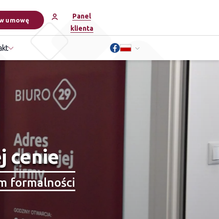
Panel
w umowę
klienta
akt
j cenie
m formalności