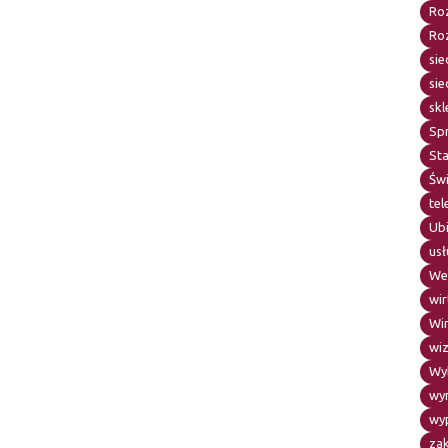
Roz
Ro
sie
sie
skl
Sp
Sta
Św
te
Ub
usł
We
wir
Wi
wiz
Wy
wy
wy
za