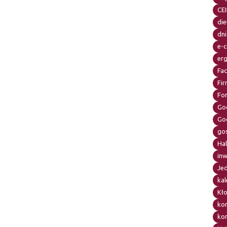
CE
die
dni
e-
er
Fa
Fir
Fo
Go
Go
go
Ha
in
Je
kal
Kł
ko
kor