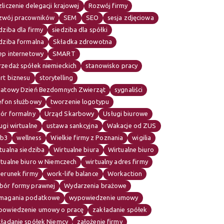
liczenie delegacji krajowej
Rozwój firmy
zwój pracowników
SEM
SEO
sesja zdjęciowa
dziba dla firmy
siedziba dla spółki
dziba formalna
Składka zdrowotna
ep internetowy
SMART
rzedaż spółek niemieckich
stanowisko pracy
rt biznesu
storytelling
iatowy Dzień Bezdomnych Zwierząt
sygnaliści
lefon służbowy
tworzenie logotypu
iór formalny
Urząd Skarbowy
Usługi biurowe
ugi wirtualne
ustawa sankcyjna
Wakacje od ZUS
b3
wellness
Wielkie firmy z Poznania
wigilia
tualna siedziba
Wirtualne biura
Wirtualne biuro
rtualne biuro w Niemczech
wirtualny adres firmy
erunek firmy
work-life balance
Workaction
bór formy prawnej
Wydarzenia brażowe
magania podatkowe
wypowiedzenie umowy
powiedzenie umowy o pracę
zakładanie spółek
kładanie spółek Niemcy
założenie firmy