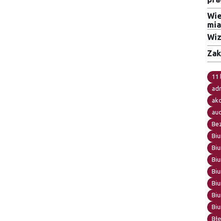
Wie
mia
Wiz
Zak
11 
adr
ak
au
Be
Biu
Biu
Biu
Biu
Bi
Biu
Bi
Błę