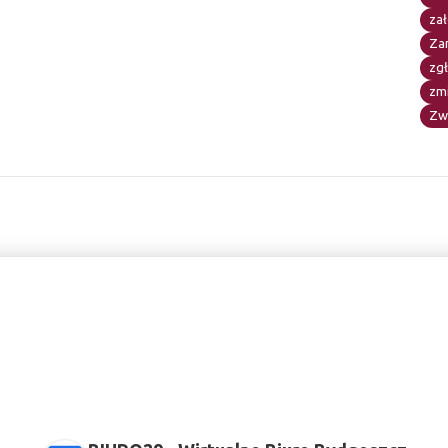
zał
Za
zg
zm
Zw