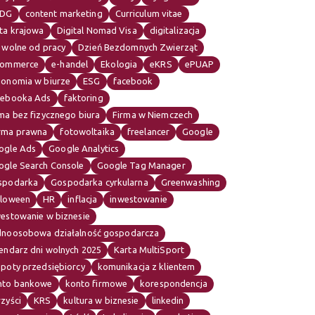
IDG
content marketing
Curriculum vitae
ta krajowa
Digital Nomad Visa
digitalizacja
 wolne od pracy
Dzień Bezdomnych Zwierząt
commerce
e-handel
Ekologia
eKRS
ePUAP
gonomia w biurze
ESG
facebook
cebooka Ads
faktoring
ma bez fizycznego biura
Firma w Niemczech
rma prawna
fotowoltaika
freelancer
Google
ogle Ads
Google Analytics
ogle Search Console
Google Tag Manager
spodarka
Gospodarka cyrkularna
Greenwashing
lloween
HR
inflacja
inwestowanie
westowanie w biznesie
dnoosobowa działalność gospodarcza
endarz dni wolnych 2025
Karta MultiSport
opoty przedsiębiorcy
komunikacja z klientem
nto bankowe
konto firmowe
korespondencja
zyści
KRS
kultura w biznesie
linkedin