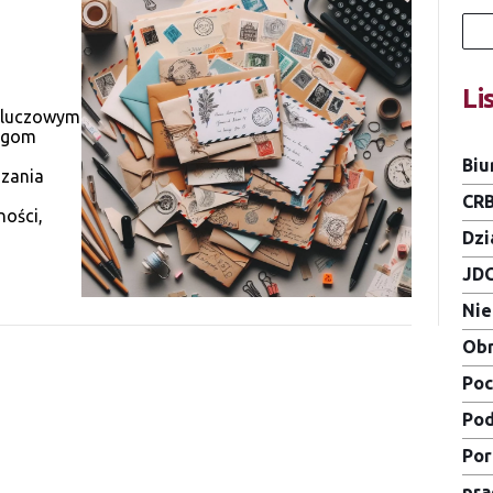
Li
 kluczowym
ługom
Biu
dzania
CR
ności,
Dzi
JD
Ni
Obn
Poc
Pod
Por
pra