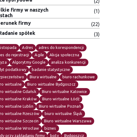
(2)
lkie firmy w naszych
(1)
stach
erunek firmy
(22)
ładanie spółek
(3)
listopada
Adres
adres do korespondencji
es do rejestracji
Agile
Akcja społeczna
cyza
Algorytmy Google
analiza konkurencji
dyt podatkowy
badanie statystyczne
zpieczeństwo
Biura wirtualne
biuro rachunkowe
ro wirtualne
Biuro wirtualne Bydgoszcz
ro wirtualne Gdańsk
Biuro wirtualne Katowice
ro wirtualne Kraków
Biuro wirtualne Łódź
ro wirtualne Lublin
Biuro wirtualne Poznań
uro wirtualne Rzeszów
biuro wirtualne Śląsk
ro wirtualne Szczecin
Biuro wirtualne Warszawa
uro wirtualne Wrocław
biznes
dy przy zakładaniu firmy
boty
Bydgoszcz