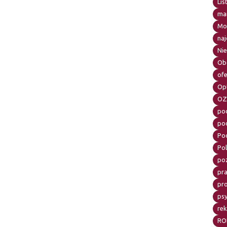
Lis
mar
Mo
naj
Ni
Ob
of
Op
OZ
po
po
Po
Pol
po
pr
pr
psy
re
RO