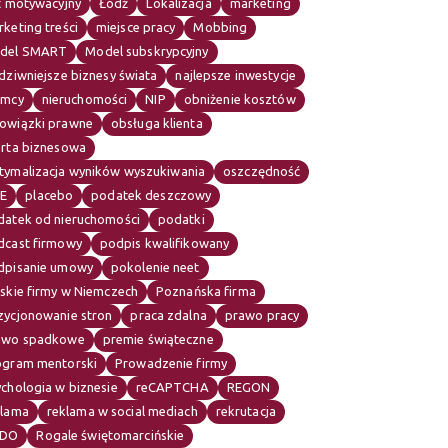
t motywacyjny
Łódź
Lokalizacja
marketing
keting treści
miejsce pracy
Mobbing
del SMART
Model subskrypcyjny
dziwniejsze biznesy świata
najlepsze inwestycje
emcy
nieruchomości
NIP
obniżenie kosztów
owiązki prawne
obsługa klienta
erta biznesowa
tymalizacja wyników wyszukiwania
oszczędność
E
placebo
podatek deszczowy
datek od nieruchomości
podatki
dcast firmowy
podpis kwalifikowany
dpisanie umowy
pokolenie neet
skie firmy w Niemczech
Poznańska firma
zycjonowanie stron
praca zdalna
prawo pracy
awo spadkowe
premie świąteczne
ogram mentorski
Prowadzenie firmy
chologia w biznesie
reCAPTCHA
REGON
klama
reklama w social mediach
rekrutacja
DO
Rogale świętomarcińskie