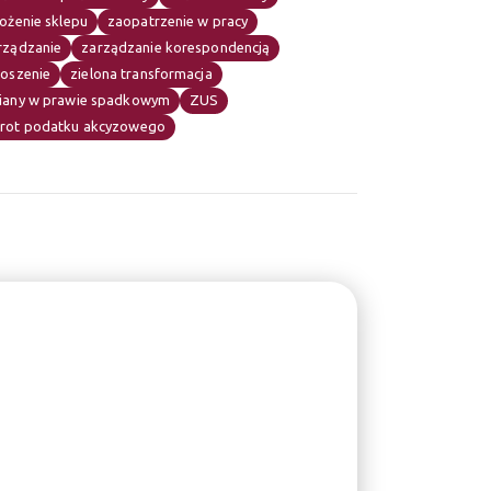
ożenie sklepu
zaopatrzenie w pracy
rządzanie
zarządzanie korespondencją
łoszenie
zielona transformacja
iany w prawie spadkowym
ZUS
rot podatku akcyzowego