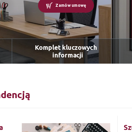
Zamów umowę
Komplet kluczowych
informacji
ndencją
a
Sz