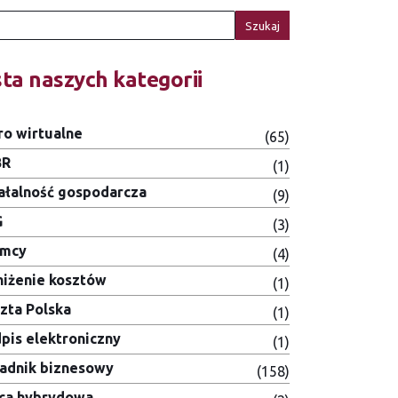
Szukaj
sta naszych kategorii
ro wirtualne
(65)
BR
(1)
ałalność gospodarcza
(9)
G
(3)
emcy
(4)
iżenie kosztów
(1)
zta Polska
(1)
pis elektroniczny
(1)
adnik biznesowy
(158)
ca hybrydowa