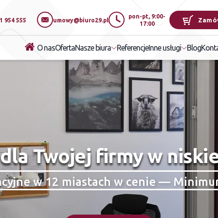
pon-pt, 9:00-
Zamó
1 954 555
umowy@biuro29.pl
17:00
O nas
Oferta
Referencje
Blog
Nasze biura
Inne usługi
Kont
dla Twojej firmy w niskie
ncyjne w 12 miastach w cenie — Minimu