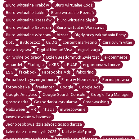
Biuro wirtualne Kraków
Biuro wirtualne Łódź
Biuro wirtualne Lublin
Biuro wirtualne Poznań
Biuro wirtualne Rzeszów
biuro wirtualne Śląsk
Biuro wirtualne Szczecin
Biuro wirtualne Warszawa
Biuro wirtualne Wrocław
biznes
Błędy przy zakładaniu firmy
boty
Bydgoszcz
CEIDG
content marketing
Curriculum vitae
dieta krajowa
Digital Nomad Visa
digitalizacja
dni wolne od pracy
Dzień Bezdomnych Zwierząt
e-commerce
e-handel
Ekologia
eKRS
ePUAP
ergonomia w biurze
ESG
facebook
Facebooka Ads
faktoring
Firma bez fizycznego biura
Firma w Niemczech
Forma prawna
fotowoltaika
freelancer
Google
Google Ads
Google Analytics
Google Search Console
Google Tag Manager
gospodarka
Gospodarka cyrkularna
Greenwashing
Halloween
HR
inflacja
inwestowanie
inwestowanie w biznesie
Jednoosobowa działalność gospodarcza
kalendarz dni wolnych 2025
Karta MultiSport