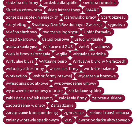
siedziba dla firmy
siedziba dla spółki
siedziba formalna
Składka zdrowotna
sklep internetowy
SMART
Sprzedaż spółek niemieckich
stanowisko pracy
Start biznesu
storytelling
Światowy Dzień Bezdomnych Zwierząt
sygnaliści
telefon służbowy
tworzenie logotypu
Ubiór formalny
Urząd Skarbowy
Usługi biurowe
usługi wirtualne
ustawa sankcyjna
Wakacje od ZUS
Web3
wellness
Wielkie firmy z Poznania
wigilia
wirtualna siedziba
Wirtualne biura
Wirtualne biuro
Wirtualne biuro w Niemczech
wirtualny adres firmy
wizerunek firmy
work-life balance
Workaction
Wybór formy prawnej
Wydarzenia brażowe
wymagania podatkowe
wypowiedzenie umowy
wypowiedzenie umowy o pracę
zakładanie spółek
zakładanie spółek Niemcy
założenie firmy
założenie sklepu
zaopatrzenie w pracy
Zarządzanie
zarządzanie korespondencją
zgłoszenie
zielona transformacja
zmiany w prawie spadkowym
ZUS
Zwrot podatku akcyzowego