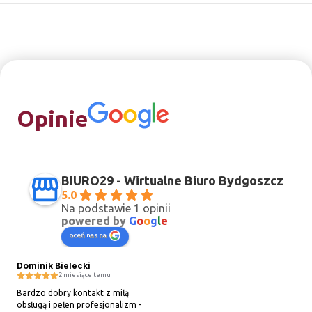
Opinie
BIURO29 - Wirtualne Biuro Bydgoszcz
5.0
Na podstawie 1 opinii
powered by
G
o
o
g
l
e
oceń nas na
Dominik Bielecki
2 miesiące temu
Bardzo dobry kontakt z miłą 
obsługą i pełen profesjonalizm - 