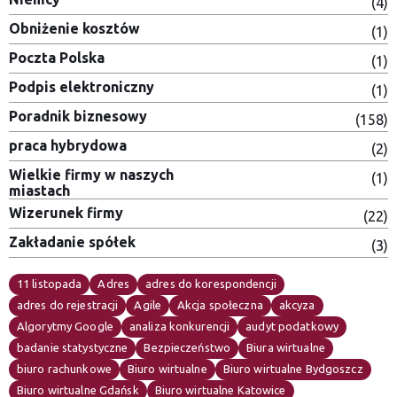
(4)
Obniżenie kosztów
(1)
Poczta Polska
(1)
Podpis elektroniczny
(1)
Poradnik biznesowy
(158)
praca hybrydowa
(2)
Wielkie firmy w naszych
(1)
miastach
Wizerunek firmy
(22)
Zakładanie spółek
(3)
11 listopada
Adres
adres do korespondencji
adres do rejestracji
Agile
Akcja społeczna
akcyza
Algorytmy Google
analiza konkurencji
audyt podatkowy
badanie statystyczne
Bezpieczeństwo
Biura wirtualne
biuro rachunkowe
Biuro wirtualne
Biuro wirtualne Bydgoszcz
Biuro wirtualne Gdańsk
Biuro wirtualne Katowice