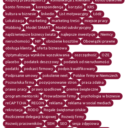
Kłopoty przedsiębiorcy
komunikacja z klientem
konto bankowe
konto firmowe
korespondencja
korzyści
KRS
kultura w biznesie
linkedin
List motywacyjny
Łódź
Lokalizacja
marketing
marketing treści
miejsce pracy
Mobbing
Model SMART
Model subskrypcyjny
najdziwniejsze biznesy świata
najlepsze inwestycje
Niemcy
nieruchomości
NIP
obniżenie kosztów
Obowiązki prawne
obsługa klienta
oferta biznesowa
Optymalizacja wyników wyszukiwania
oszczędność
OZE
placebo
podatek deszczowy
podatek od nieruchomości
podatki
podcast firmowy
podpis kwalifikowany
Podpisanie umowy
pokolenie neet
Polskie firmy w Niemczech
Poznańska firma
pozycjonowanie stron
praca zdalna
prawo pracy
prawo spadkowe
premie świąteczne
program mentorski
Prowadzenie firmy
psychologia w biznesie
reCAPTCHA
REGON
reklama
reklama w social mediach
rekrutacja
RODO
Rogale świętomarcińskie
Rozliczenie delegacji krajowej
Rozwój firmy
Rozwój pracowników
SEM
SEO
sesja zdjęciowa