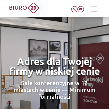
Adres dla Twojej
firmy w niskiej cenie
Sale konferencyjne w 12
miastach w cenie — Minimum
formalności