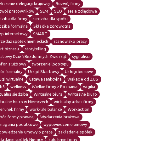
liczenie delegacji krajowej
Rozwój firmy
zwój pracowników
SEM
SEO
sesja zdjęciowa
dziba dla firmy
siedziba dla spółki
dziba formalna
Składka zdrowotna
ep internetowy
SMART
rzedaż spółek niemieckich
stanowisko pracy
rt biznesu
storytelling
iatowy Dzień Bezdomnych Zwierząt
sygnaliści
lefon służbowy
tworzenie logotypu
iór formalny
Urząd Skarbowy
Usługi biurowe
ugi wirtualne
ustawa sankcyjna
Wakacje od ZUS
b3
wellness
Wielkie firmy z Poznania
wigilia
tualna siedziba
Wirtualne biura
Wirtualne biuro
rtualne biuro w Niemczech
wirtualny adres firmy
erunek firmy
work-life balance
Workaction
bór formy prawnej
Wydarzenia brażowe
magania podatkowe
wypowiedzenie umowy
powiedzenie umowy o pracę
zakładanie spółek
kładanie spółek Niemcy
założenie firmy