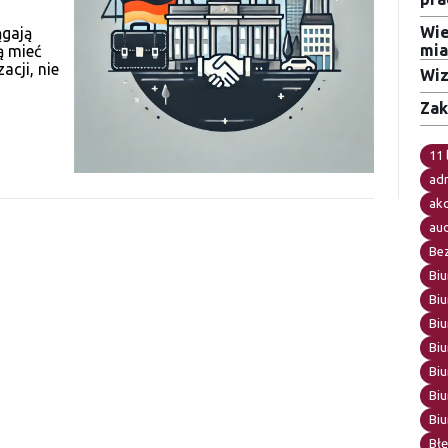
Wie
ągają
mia
ą mieć
acji, nie
Wiz
Zak
11 
adr
ak
au
Be
Biu
Biu
Biu
Biu
Bi
Biu
Bi
Błę