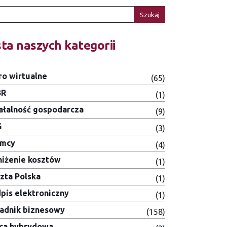
Szukaj
sta naszych kategorii
ro wirtualne
(65)
BR
(1)
ałalność gospodarcza
(9)
G
(3)
emcy
(4)
iżenie kosztów
(1)
zta Polska
(1)
pis elektroniczny
(1)
adnik biznesowy
(158)
ca hybrydowa