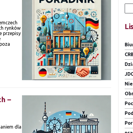
iemczech
Li
ch rynków
e przepisy
e
spoza
Biu
CR
Dzi
JD
Ni
Obn
h –
Poc
Pod
Por
zaniem dla
pra