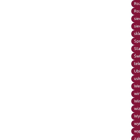
Roz
Ro
sie
sie
skl
Sp
Sta
Św
te
Ub
usł
We
wir
Wi
wiz
Wy
wy
wy
za