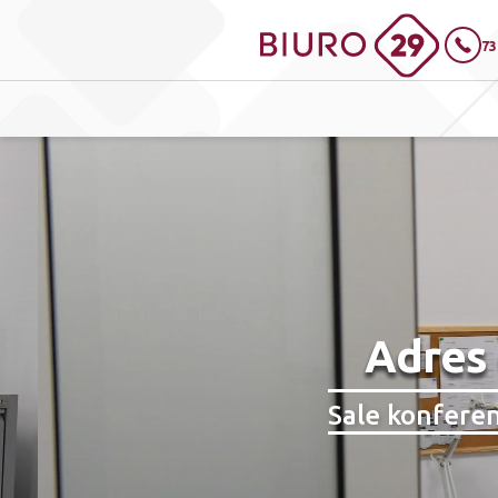
73
Adres 
Sale konfere