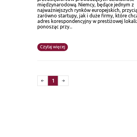
międzynarodową. Niemcy, będące jednym z
najważniejszych rynków europejskich, przyci
zarówno startupy, jak i duże firmy, które chc
adres korespondencyjny w prestiżowej lokaliz
ponosząc przy...
Czytaj więcej
1