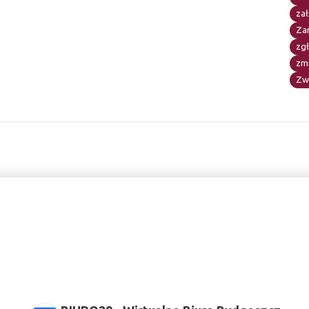
zał
Za
zg
zm
Zw