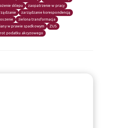
ożenie sklepu
zaopatrzenie w pracy
rządzanie
zarządzanie korespondencją
łoszenie
zielona transformacja
iany w prawie spadkowym
ZUS
rot podatku akcyzowego