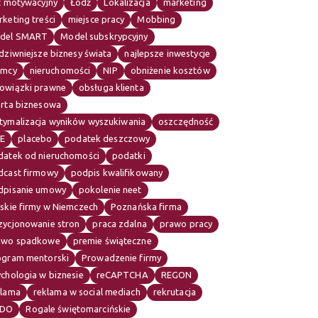
t motywacyjny
Łódź
Lokalizacja
marketing
keting treści
miejsce pracy
Mobbing
del SMART
Model subskrypcyjny
dziwniejsze biznesy świata
najlepsze inwestycje
emcy
nieruchomości
NIP
obniżenie kosztów
owiązki prawne
obsługa klienta
erta biznesowa
tymalizacja wyników wyszukiwania
oszczędność
E
placebo
podatek deszczowy
datek od nieruchomości
podatki
dcast firmowy
podpis kwalifikowany
dpisanie umowy
pokolenie neet
skie firmy w Niemczech
Poznańska firma
zycjonowanie stron
praca zdalna
prawo pracy
awo spadkowe
premie świąteczne
ogram mentorski
Prowadzenie firmy
chologia w biznesie
reCAPTCHA
REGON
klama
reklama w social mediach
rekrutacja
DO
Rogale świętomarcińskie