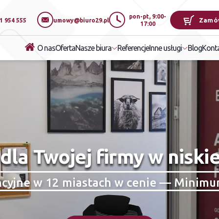
pon-pt, 9:00-
Zamó
1 954 555
umowy@biuro29.pl
17:00
O nas
Oferta
Referencje
Blog
Nasze biura
Inne usługi
Kont
dla Twojej firmy w niskie
ncyjne w 12 miastach w cenie — Minimu