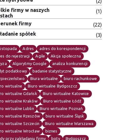
(2)
lkie firmy w naszych
(1)
stach
erunek firmy
(22)
ładanie spółek
(3)
listopada
Adres
adres do korespondencji
es do rejestracji
Agile
Akcja społeczna
cyza
Algorytmy Google
analiza konkurencji
dyt podatkowy
badanie statystyczne
zpieczeństwo
Biura wirtualne
biuro rachunkowe
ro wirtualne
Biuro wirtualne Bydgoszcz
ro wirtualne Gdańsk
Biuro wirtualne Katowice
ro wirtualne Kraków
Biuro wirtualne Łódź
ro wirtualne Lublin
Biuro wirtualne Poznań
uro wirtualne Rzeszów
biuro wirtualne Śląsk
ro wirtualne Szczecin
Biuro wirtualne Warszawa
uro wirtualne Wrocław
biznes
dy przy zakładaniu firmy
boty
Bydgoszcz