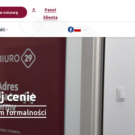
Panel
w umowę
klienta
akt
j cenie
m formalności