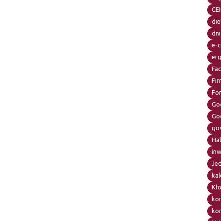
CE
die
dni
e-
er
Fa
Fir
Fo
Go
Go
go
Ha
in
Je
kal
Kł
ko
kor