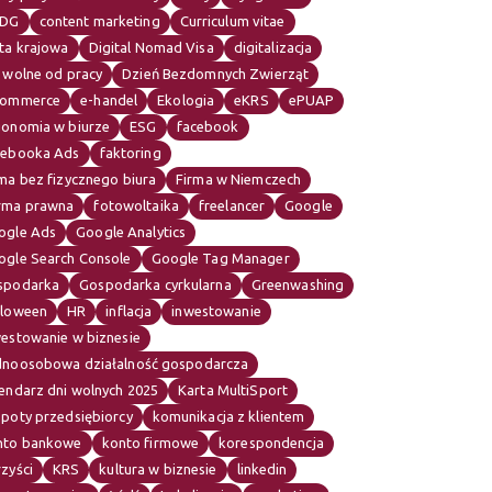
IDG
content marketing
Curriculum vitae
ta krajowa
Digital Nomad Visa
digitalizacja
 wolne od pracy
Dzień Bezdomnych Zwierząt
commerce
e-handel
Ekologia
eKRS
ePUAP
gonomia w biurze
ESG
facebook
cebooka Ads
faktoring
ma bez fizycznego biura
Firma w Niemczech
rma prawna
fotowoltaika
freelancer
Google
ogle Ads
Google Analytics
ogle Search Console
Google Tag Manager
spodarka
Gospodarka cyrkularna
Greenwashing
lloween
HR
inflacja
inwestowanie
westowanie w biznesie
dnoosobowa działalność gospodarcza
endarz dni wolnych 2025
Karta MultiSport
opoty przedsiębiorcy
komunikacja z klientem
nto bankowe
konto firmowe
korespondencja
zyści
KRS
kultura w biznesie
linkedin