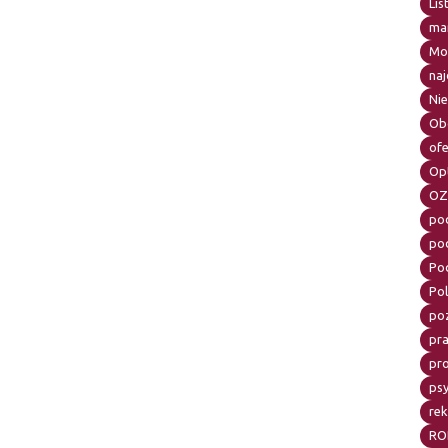
Lis
mar
Mo
naj
Ni
Ob
of
Op
OZ
po
po
Po
Pol
po
pr
pr
psy
re
RO