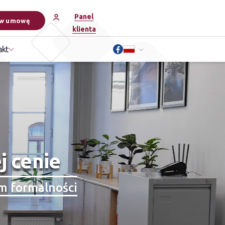
Panel
w umowę
klienta
akt
j cenie
m formalności