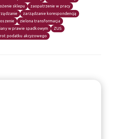
ożenie sklepu
zaopatrzenie w pracy
rządzanie
zarządzanie korespondencją
łoszenie
zielona transformacja
iany w prawie spadkowym
ZUS
rot podatku akcyzowego