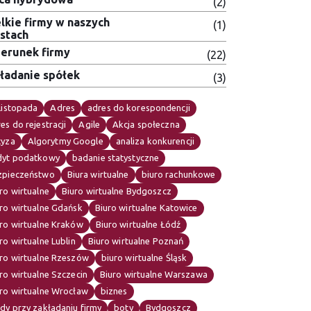
(2)
lkie firmy w naszych
(1)
stach
erunek firmy
(22)
ładanie spółek
(3)
listopada
Adres
adres do korespondencji
es do rejestracji
Agile
Akcja społeczna
cyza
Algorytmy Google
analiza konkurencji
dyt podatkowy
badanie statystyczne
zpieczeństwo
Biura wirtualne
biuro rachunkowe
ro wirtualne
Biuro wirtualne Bydgoszcz
ro wirtualne Gdańsk
Biuro wirtualne Katowice
ro wirtualne Kraków
Biuro wirtualne Łódź
ro wirtualne Lublin
Biuro wirtualne Poznań
uro wirtualne Rzeszów
biuro wirtualne Śląsk
ro wirtualne Szczecin
Biuro wirtualne Warszawa
uro wirtualne Wrocław
biznes
dy przy zakładaniu firmy
boty
Bydgoszcz