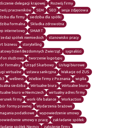
liczenie delegacji krajowej
Rozwój firmy
zwój pracowników
SEM
SEO
sesja zdjęciowa
dziba dla firmy
siedziba dla spółki
dziba formalna
Składka zdrowotna
ep internetowy
SMART
rzedaż spółek niemieckich
stanowisko pracy
rt biznesu
storytelling
iatowy Dzień Bezdomnych Zwierząt
sygnaliści
lefon służbowy
tworzenie logotypu
iór formalny
Urząd Skarbowy
Usługi biurowe
ugi wirtualne
ustawa sankcyjna
Wakacje od ZUS
b3
wellness
Wielkie firmy z Poznania
wigilia
tualna siedziba
Wirtualne biura
Wirtualne biuro
rtualne biuro w Niemczech
wirtualny adres firmy
erunek firmy
work-life balance
Workaction
bór formy prawnej
Wydarzenia brażowe
magania podatkowe
wypowiedzenie umowy
powiedzenie umowy o pracę
zakładanie spółek
kładanie spółek Niemcy
założenie firmy