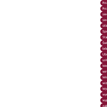
Roz
Ro
sie
sie
skl
Sp
Sta
Św
te
Ub
usł
We
wir
Wi
wiz
Wy
wy
wy
za