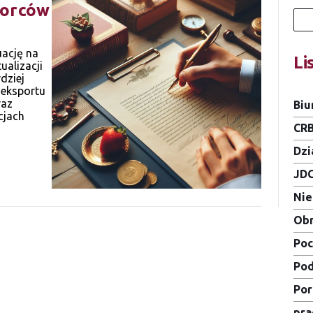
iorców
uację na
Li
alizacji
dziej
 eksportu
raz
Biu
cjach
CR
Dzi
JD
Ni
Obn
Poc
Pod
Por
pra