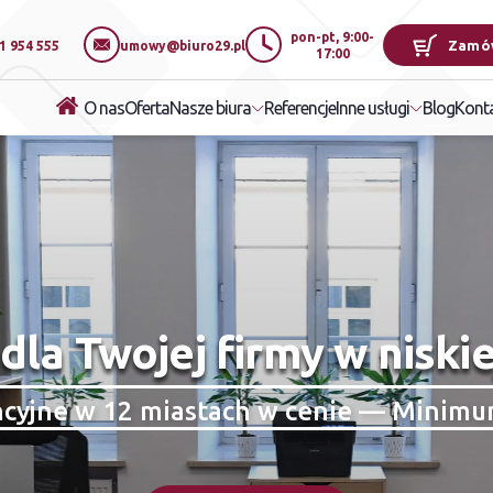
pon-pt, 9:00-
Zamó
1 954 555
umowy@biuro29.pl
17:00
O nas
Oferta
Referencje
Blog
Nasze biura
Inne usługi
Kont
dla Twojej firmy w niskie
ncyjne w 12 miastach w cenie — Minimu