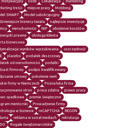
t motywacyjny
Łódź
Lokalizacja
marketing
keting treści
miejsce pracy
Mobbing
del SMART
Model subskrypcyjny
dziwniejsze biznesy świata
najlepsze inwestycje
emcy
nieruchomości
NIP
obniżenie kosztów
owiązki prawne
obsługa klienta
erta biznesowa
tymalizacja wyników wyszukiwania
oszczędność
E
placebo
podatek deszczowy
datek od nieruchomości
podatki
dcast firmowy
podpis kwalifikowany
dpisanie umowy
pokolenie neet
skie firmy w Niemczech
Poznańska firma
zycjonowanie stron
praca zdalna
prawo pracy
awo spadkowe
premie świąteczne
ogram mentorski
Prowadzenie firmy
chologia w biznesie
reCAPTCHA
REGON
klama
reklama w social mediach
rekrutacja
DO
Rogale świętomarcińskie