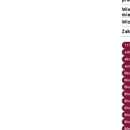
Wie
mia
Wiz
Zak
11 
adr
ak
au
Be
Biu
Biu
Biu
Biu
Bi
Biu
Bi
Błę