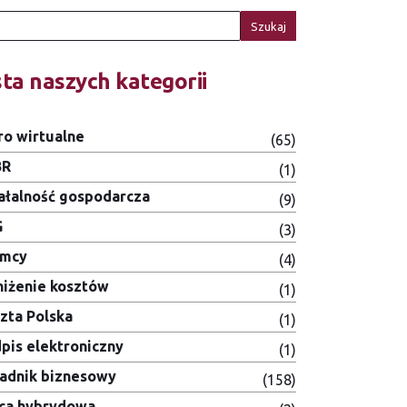
Szukaj
sta naszych kategorii
ro wirtualne
(65)
BR
(1)
ałalność gospodarcza
(9)
G
(3)
emcy
(4)
iżenie kosztów
(1)
zta Polska
(1)
pis elektroniczny
(1)
adnik biznesowy
(158)
ca hybrydowa