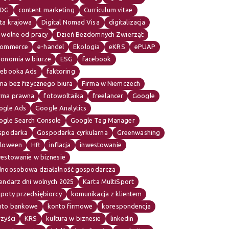
IDG
content marketing
Curriculum vitae
ta krajowa
Digital Nomad Visa
digitalizacja
 wolne od pracy
Dzień Bezdomnych Zwierząt
commerce
e-handel
Ekologia
eKRS
ePUAP
gonomia w biurze
ESG
facebook
cebooka Ads
faktoring
ma bez fizycznego biura
Firma w Niemczech
rma prawna
fotowoltaika
freelancer
Google
ogle Ads
Google Analytics
ogle Search Console
Google Tag Manager
spodarka
Gospodarka cyrkularna
Greenwashing
lloween
HR
inflacja
inwestowanie
westowanie w biznesie
dnoosobowa działalność gospodarcza
endarz dni wolnych 2025
Karta MultiSport
opoty przedsiębiorcy
komunikacja z klientem
nto bankowe
konto firmowe
korespondencja
zyści
KRS
kultura w biznesie
linkedin