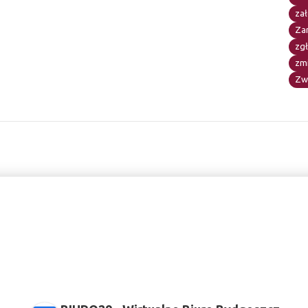
zał
Za
zg
zm
Zw