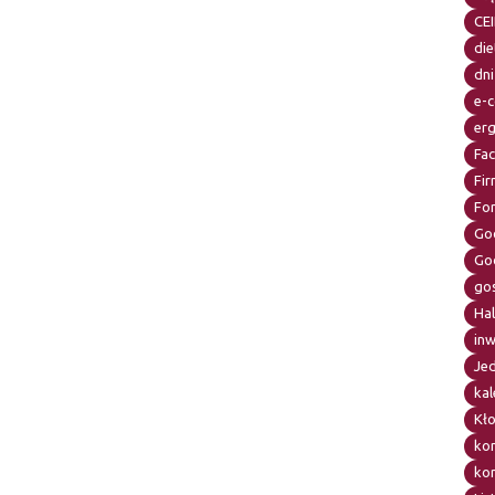
CE
die
dni
e-
er
Fa
Fir
Fo
Go
Go
go
Ha
in
Je
kal
Kł
ko
kor