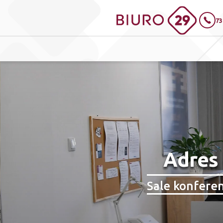
73
Adres 
Sale konfere