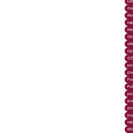
Lis
mar
Mo
naj
Ni
Ob
of
Op
OZ
po
po
Po
Pol
po
pr
pr
psy
re
RO