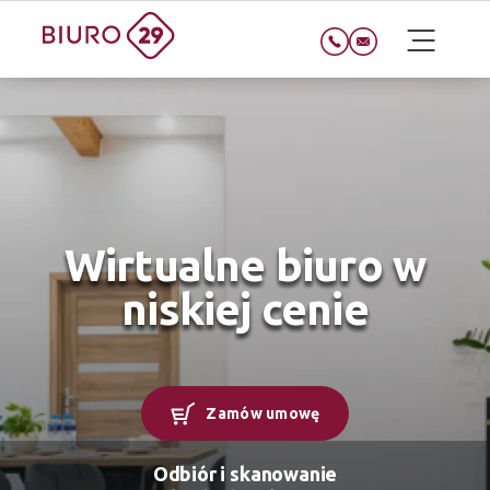
Wirtualne biuro w
niskiej cenie
Zamów umowę
Odbiór i skanowanie