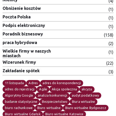
(4)
Obniżenie kosztów
(1)
Poczta Polska
(1)
Podpis elektroniczny
(1)
Poradnik biznesowy
(158)
praca hybrydowa
(2)
Wielkie firmy w naszych
(1)
miastach
Wizerunek firmy
(22)
Zakładanie spółek
(3)
11 listopada
Adres
adres do korespondencji
adres do rejestracji
Agile
Akcja społeczna
akcyza
Algorytmy Google
analiza konkurencji
audyt podatkowy
badanie statystyczne
Bezpieczeństwo
Biura wirtualne
biuro rachunkowe
Biuro wirtualne
Biuro wirtualne Bydgoszcz
Biuro wirtualne Gdańsk
Biuro wirtualne Katowice