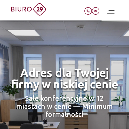
Adres dla Twojej
firmy w niskiej cenie
Sale konferencyjne w 12
miastach w cenie — Minimum
formalności