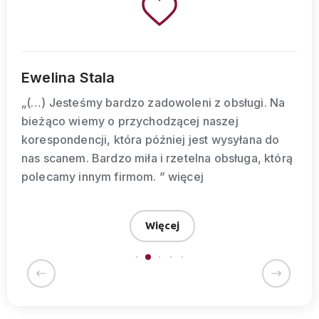
Tomasz Gadziński
„(oryg. w jęz. ang. ) (…) W naszych kontaktach
zawsze spotykamy się z kompetencją, miłym
traktowaniem i, co najważniejsze, z oferowaniem
pełnej pomocy. (…)”
więcej
Więcej