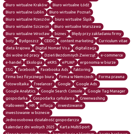
Biuro wirtualne Kraków
Biuro wirtualne Łódź
Biuro wirtualne Lublin
Biuro wirtualne Poznań
Biuro wirtualne Rzeszów
biuro wirtualne Śląsk
Biuro wirtualne Szczecin
Biuro wirtualne Warszawa
Biuro wirtualne Wrocław
biznes
Błędy przy zakładaniu firmy
boty
Bydgoszcz
CEIDG
content marketing
Curriculum vitae
dieta krajowa
Digital Nomad Visa
digitalizacja
dni wolne od pracy
Dzień Bezdomnych Zwierząt
e-commerce
e-handel
Ekologia
eKRS
ePUAP
ergonomia w biurze
ESG
facebook
Facebooka Ads
faktoring
Firma bez fizycznego biura
Firma w Niemczech
Forma prawna
fotowoltaika
freelancer
Google
Google Ads
Google Analytics
Google Search Console
Google Tag Manager
gospodarka
Gospodarka cyrkularna
Greenwashing
Halloween
HR
inflacja
inwestowanie
inwestowanie w biznesie
Jednoosobowa działalność gospodarcza
kalendarz dni wolnych 2025
Karta MultiSport