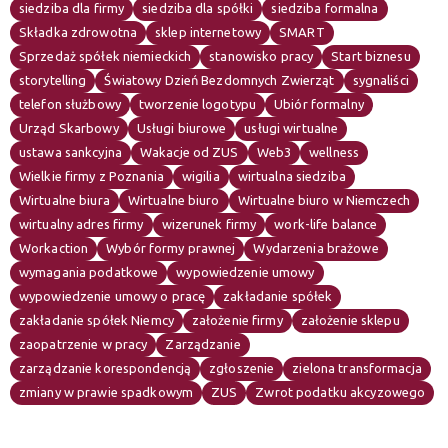
siedziba dla firmy
siedziba dla spółki
siedziba formalna
Składka zdrowotna
sklep internetowy
SMART
Sprzedaż spółek niemieckich
stanowisko pracy
Start biznesu
storytelling
Światowy Dzień Bezdomnych Zwierząt
sygnaliści
telefon służbowy
tworzenie logotypu
Ubiór formalny
Urząd Skarbowy
Usługi biurowe
usługi wirtualne
ustawa sankcyjna
Wakacje od ZUS
Web3
wellness
Wielkie firmy z Poznania
wigilia
wirtualna siedziba
Wirtualne biura
Wirtualne biuro
Wirtualne biuro w Niemczech
wirtualny adres firmy
wizerunek firmy
work-life balance
Workaction
Wybór formy prawnej
Wydarzenia brażowe
wymagania podatkowe
wypowiedzenie umowy
wypowiedzenie umowy o pracę
zakładanie spółek
zakładanie spółek Niemcy
założenie firmy
założenie sklepu
zaopatrzenie w pracy
Zarządzanie
zarządzanie korespondencją
zgłoszenie
zielona transformacja
zmiany w prawie spadkowym
ZUS
Zwrot podatku akcyzowego