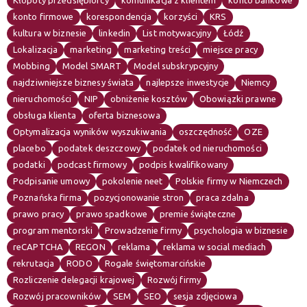
Kłopoty przedsiębiorcy
komunikacja z klientem
konto bankowe
konto firmowe
korespondencja
korzyści
KRS
kultura w biznesie
linkedin
List motywacyjny
Łódź
Lokalizacja
marketing
marketing treści
miejsce pracy
Mobbing
Model SMART
Model subskrypcyjny
najdziwniejsze biznesy świata
najlepsze inwestycje
Niemcy
nieruchomości
NIP
obniżenie kosztów
Obowiązki prawne
obsługa klienta
oferta biznesowa
Optymalizacja wyników wyszukiwania
oszczędność
OZE
placebo
podatek deszczowy
podatek od nieruchomości
podatki
podcast firmowy
podpis kwalifikowany
Podpisanie umowy
pokolenie neet
Polskie firmy w Niemczech
Poznańska firma
pozycjonowanie stron
praca zdalna
prawo pracy
prawo spadkowe
premie świąteczne
program mentorski
Prowadzenie firmy
psychologia w biznesie
reCAPTCHA
REGON
reklama
reklama w social mediach
rekrutacja
RODO
Rogale świętomarcińskie
Rozliczenie delegacji krajowej
Rozwój firmy
Rozwój pracowników
SEM
SEO
sesja zdjęciowa