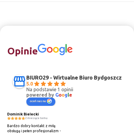
Opinie
BIURO29 - Wirtualne Biuro Bydgoszcz
5.0
Na podstawie 1 opinii
powered by
G
o
o
g
l
e
oceń nas na
Dominik Bielecki
2 miesiące temu
Bardzo dobry kontakt z miłą 
obsługą i pełen profesjonalizm - 