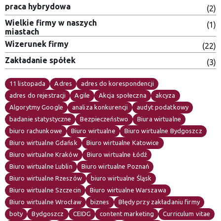
praca hybrydowa
(2)
Wielkie firmy w naszych
(1)
miastach
Wizerunek firmy
(22)
Zakładanie spółek
(3)
11 listopada
Adres
adres do korespondencji
adres do rejestracji
Agile
Akcja społeczna
akcyza
Algorytmy Google
analiza konkurencji
audyt podatkowy
badanie statystyczne
Bezpieczeństwo
Biura wirtualne
biuro rachunkowe
Biuro wirtualne
Biuro wirtualne Bydgoszcz
Biuro wirtualne Gdańsk
Biuro wirtualne Katowice
Biuro wirtualne Kraków
Biuro wirtualne Łódź
Biuro wirtualne Lublin
Biuro wirtualne Poznań
Biuro wirtualne Rzeszów
biuro wirtualne Śląsk
Biuro wirtualne Szczecin
Biuro wirtualne Warszawa
Biuro wirtualne Wrocław
biznes
Błędy przy zakładaniu firmy
boty
Bydgoszcz
CEIDG
content marketing
Curriculum vitae