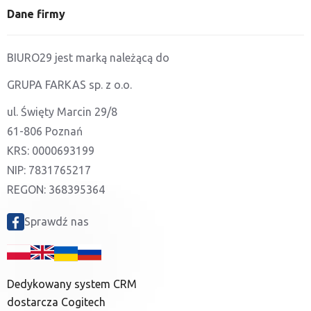
Dane firmy
BIURO29 jest marką należącą do
GRUPA FARKAS sp. z o.o.
ul. Święty Marcin 29/8
61-806 Poznań
KRS: 0000693199
NIP: 7831765217
REGON: 368395364
Sprawdź nas
Dedykowany system CRM
dostarcza Cogitech