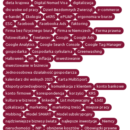
dieta krajowa
Digital Nomad Visa
digitalizacja
dni wolne od pracy
Dzień Bezdomnych Zwierząt
e-commerce
e-handel
Ekologia
eKRS
ePUAP
ergonomia w biurze
ESG
facebook
Facebooka Ads
faktoring
Firma bez fizycznego biura
Firma w Niemczech
Forma prawna
fotowoltaika
freelancer
Google
Google Ads
Google Analytics
Google Search Console
Google Tag Manager
gospodarka
Gospodarka cyrkularna
Greenwashing
Halloween
HR
inflacja
inwestowanie
inwestowanie w biznesie
Jednoosobowa działalność gospodarcza
kalendarz dni wolnych 2025
Karta MultiSport
Kłopoty przedsiębiorcy
komunikacja z klientem
konto bankowe
konto firmowe
korespondencja
korzyści
KRS
kultura w biznesie
linkedin
List motywacyjny
Łódź
Lokalizacja
marketing
marketing treści
miejsce pracy
Mobbing
Model SMART
Model subskrypcyjny
najdziwniejsze biznesy świata
najlepsze inwestycje
Niemcy
nieruchomości
NIP
obniżenie kosztów
Obowiązki prawne