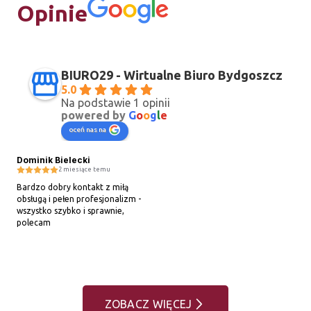
Opinie
BIURO29 - Wirtualne Biuro Bydgoszcz
5.0
Na podstawie 1 opinii
powered by
G
o
o
g
l
e
oceń nas na
Dominik Bielecki
2 miesiące temu
Bardzo dobry kontakt z miłą 
obsługą i pełen profesjonalizm - 
wszystko szybko i sprawnie, 
polecam
ZOBACZ WIĘCEJ