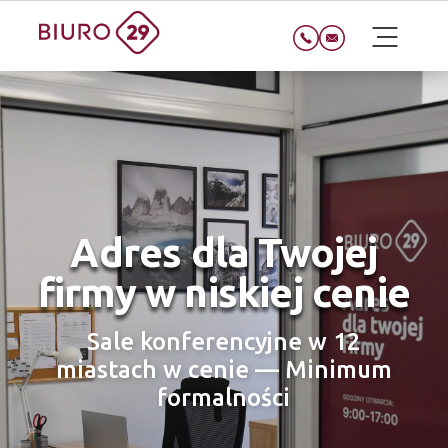
Adres dla Twojej
firmy w niskiej cenie
Sale konferencyjne w 12
miastach w cenie — Minimum
formalności