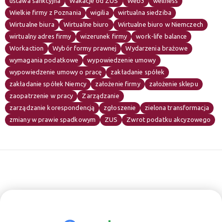
ustawa sankcyjna
Wakacje od ZUS
Web3
wellness
Wielkie firmy z Poznania
wigilia
wirtualna siedziba
Wirtualne biura
Wirtualne biuro
Wirtualne biuro w Niemczech
wirtualny adres firmy
wizerunek firmy
work-life balance
Workaction
Wybór formy prawnej
Wydarzenia brażowe
wymagania podatkowe
wypowiedzenie umowy
wypowiedzenie umowy o pracę
zakładanie spółek
zakładanie spółek Niemcy
założenie firmy
założenie sklepu
zaopatrzenie w pracy
Zarządzanie
zarządzanie korespondencją
zgłoszenie
zielona transformacja
zmiany w prawie spadkowym
ZUS
Zwrot podatku akcyzowego