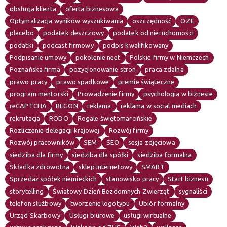
obsługa klienta
oferta biznesowa
Optymalizacja wyników wyszukiwania
oszczędność
OZE
placebo
podatek deszczowy
podatek od nieruchomości
podatki
podcast firmowy
podpis kwalifikowany
Podpisanie umowy
pokolenie neet
Polskie firmy w Niemczech
Poznańska firma
pozycjonowanie stron
praca zdalna
prawo pracy
prawo spadkowe
premie świąteczne
program mentorski
Prowadzenie firmy
psychologia w biznesie
reCAPTCHA
REGON
reklama
reklama w social mediach
rekrutacja
RODO
Rogale świętomarcińskie
Rozliczenie delegacji krajowej
Rozwój firmy
Rozwój pracowników
SEM
SEO
sesja zdjęciowa
siedziba dla firmy
siedziba dla spółki
siedziba formalna
Składka zdrowotna
sklep internetowy
SMART
Sprzedaż spółek niemieckich
stanowisko pracy
Start biznesu
storytelling
Światowy Dzień Bezdomnych Zwierząt
sygnaliści
telefon służbowy
tworzenie logotypu
Ubiór formalny
Urząd Skarbowy
Usługi biurowe
usługi wirtualne