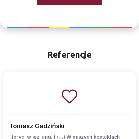
Referencje
Walentyna Bobrowa
 kontaktach
„[oryg w jęz. ros.] Szybkość odp