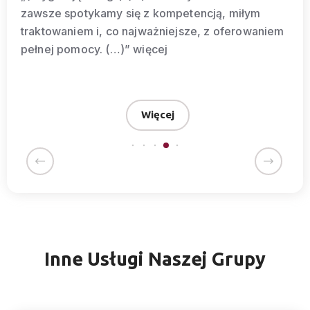
ją, miłym
nasze, czasami trudne, a nawet 
z oferowaniem
pytania jest niezmiernie szybka, 
zespołem wywołuje wyłącznie p
wrażenia.(…) Z przyjemnością m
BIURO29 (…)”
więcej
Więcej
Inne Usługi Naszej Grupy