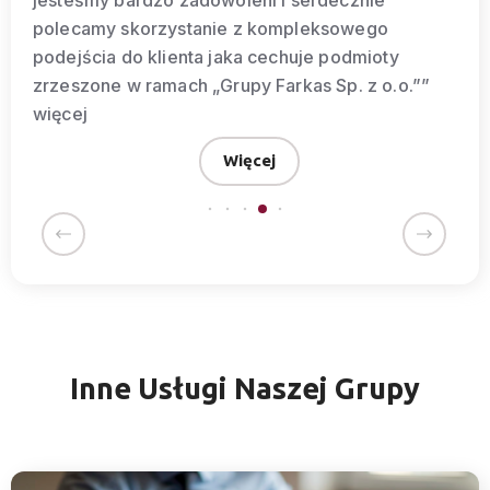
jesteśmy bardzo zadowoleni i serdecznie
polecamy skorzystanie z kompleksowego
podejścia do klienta jaka cechuje podmioty
zrzeszone w ramach „Grupy Farkas Sp. z o.o.””
więcej
Więcej
Inne Usługi Naszej Grupy