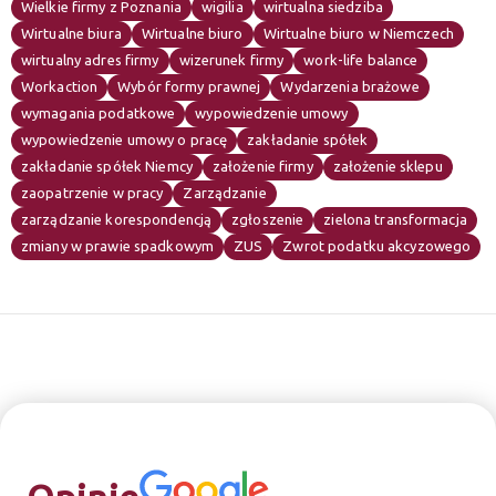
Wielkie firmy z Poznania
wigilia
wirtualna siedziba
Wirtualne biura
Wirtualne biuro
Wirtualne biuro w Niemczech
wirtualny adres firmy
wizerunek firmy
work-life balance
Workaction
Wybór formy prawnej
Wydarzenia brażowe
wymagania podatkowe
wypowiedzenie umowy
wypowiedzenie umowy o pracę
zakładanie spółek
zakładanie spółek Niemcy
założenie firmy
założenie sklepu
zaopatrzenie w pracy
Zarządzanie
zarządzanie korespondencją
zgłoszenie
zielona transformacja
zmiany w prawie spadkowym
ZUS
Zwrot podatku akcyzowego