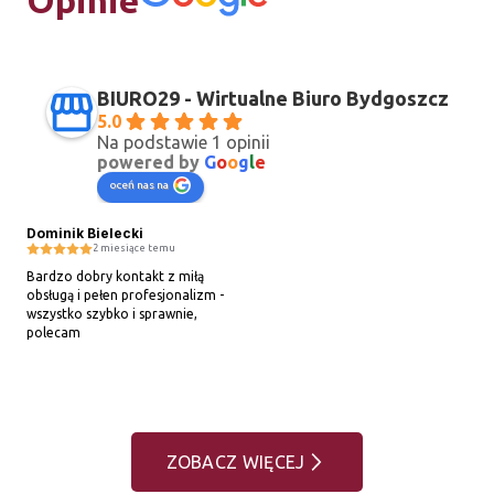
Opinie
BIURO29 - Wirtualne Biuro Bydgoszcz
5.0
Na podstawie 1 opinii
powered by
G
o
o
g
l
e
oceń nas na
Dominik Bielecki
2 miesiące temu
Bardzo dobry kontakt z miłą 
obsługą i pełen profesjonalizm - 
wszystko szybko i sprawnie, 
polecam
ZOBACZ WIĘCEJ