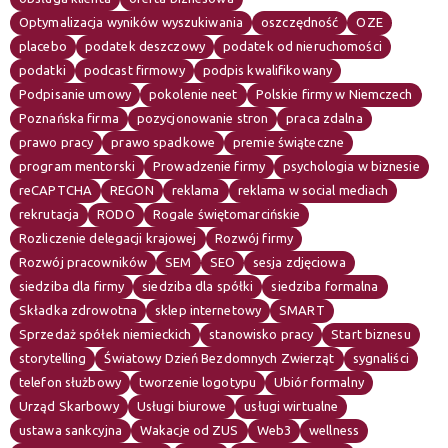
Optymalizacja wyników wyszukiwania
oszczędność
OZE
placebo
podatek deszczowy
podatek od nieruchomości
podatki
podcast firmowy
podpis kwalifikowany
Podpisanie umowy
pokolenie neet
Polskie firmy w Niemczech
Poznańska firma
pozycjonowanie stron
praca zdalna
prawo pracy
prawo spadkowe
premie świąteczne
program mentorski
Prowadzenie firmy
psychologia w biznesie
reCAPTCHA
REGON
reklama
reklama w social mediach
rekrutacja
RODO
Rogale świętomarcińskie
Rozliczenie delegacji krajowej
Rozwój firmy
Rozwój pracowników
SEM
SEO
sesja zdjęciowa
siedziba dla firmy
siedziba dla spółki
siedziba formalna
Składka zdrowotna
sklep internetowy
SMART
Sprzedaż spółek niemieckich
stanowisko pracy
Start biznesu
storytelling
Światowy Dzień Bezdomnych Zwierząt
sygnaliści
telefon służbowy
tworzenie logotypu
Ubiór formalny
Urząd Skarbowy
Usługi biurowe
usługi wirtualne
ustawa sankcyjna
Wakacje od ZUS
Web3
wellness