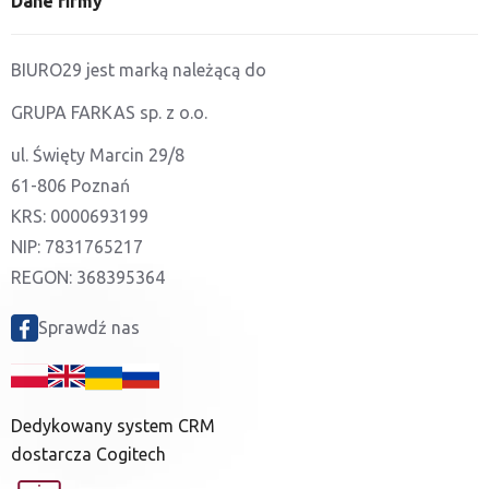
Dane firmy
BIURO29 jest marką należącą do
GRUPA FARKAS sp. z o.o.
ul. Święty Marcin 29/8
61-806 Poznań
KRS: 0000693199
NIP: 7831765217
REGON: 368395364
Sprawdź nas
Dedykowany system CRM
dostarcza Cogitech