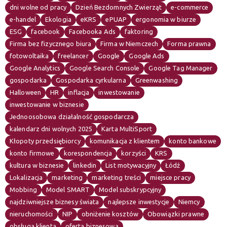
dni wolne od pracy
Dzień Bezdomnych Zwierząt
e-commerce
e-handel
Ekologia
eKRS
ePUAP
ergonomia w biurze
ESG
facebook
Facebooka Ads
faktoring
Firma bez fizycznego biura
Firma w Niemczech
Forma prawna
fotowoltaika
freelancer
Google
Google Ads
Google Analytics
Google Search Console
Google Tag Manager
gospodarka
Gospodarka cyrkularna
Greenwashing
Halloween
HR
inflacja
inwestowanie
inwestowanie w biznesie
Jednoosobowa działalność gospodarcza
kalendarz dni wolnych 2025
Karta MultiSport
Kłopoty przedsiębiorcy
komunikacja z klientem
konto bankowe
konto firmowe
korespondencja
korzyści
KRS
kultura w biznesie
linkedin
List motywacyjny
Łódź
Lokalizacja
marketing
marketing treści
miejsce pracy
Mobbing
Model SMART
Model subskrypcyjny
najdziwniejsze biznesy świata
najlepsze inwestycje
Niemcy
nieruchomości
NIP
obniżenie kosztów
Obowiązki prawne
obsługa klienta
oferta biznesowa