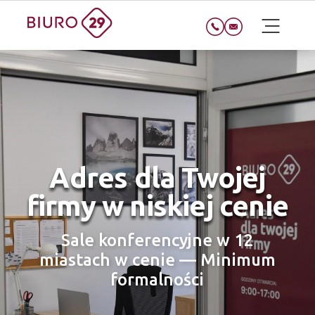
Adres dla Twojej
firmy w niskiej cenie
Sale konferencyjne w 12
miastach w cenie — Minimum
formalności