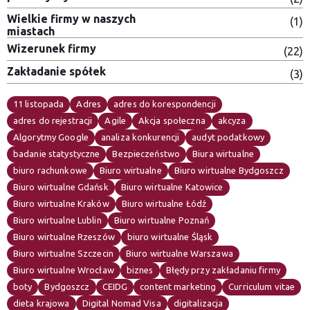
Wielkie firmy w naszych
(1)
miastach
Wizerunek firmy
(22)
Zakładanie spółek
(3)
11 listopada
Adres
adres do korespondencji
adres do rejestracji
Agile
Akcja społeczna
akcyza
Algorytmy Google
analiza konkurencji
audyt podatkowy
badanie statystyczne
Bezpieczeństwo
Biura wirtualne
biuro rachunkowe
Biuro wirtualne
Biuro wirtualne Bydgoszcz
Biuro wirtualne Gdańsk
Biuro wirtualne Katowice
Biuro wirtualne Kraków
Biuro wirtualne Łódź
Biuro wirtualne Lublin
Biuro wirtualne Poznań
Biuro wirtualne Rzeszów
biuro wirtualne Śląsk
Biuro wirtualne Szczecin
Biuro wirtualne Warszawa
Biuro wirtualne Wrocław
biznes
Błędy przy zakładaniu firmy
boty
Bydgoszcz
CEIDG
content marketing
Curriculum vitae
dieta krajowa
Digital Nomad Visa
digitalizacja