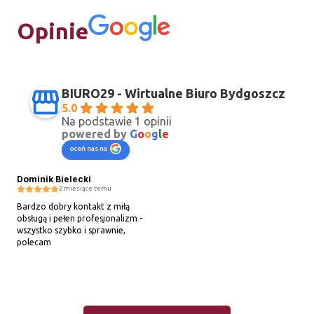
Opinie
BIURO29 - Wirtualne Biuro Bydgoszcz
5.0
Na podstawie 1 opinii
powered by
G
o
o
g
l
e
oceń nas na
Dominik Bielecki
2 miesiące temu
Bardzo dobry kontakt z miłą 
obsługą i pełen profesjonalizm - 
wszystko szybko i sprawnie, 
polecam