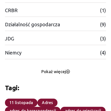
CRBR
(1)
Działalność gospodarcza
(9)
JDG
(3)
Niemcy
(4)
Pokaż więcej
Tagi:
11 listopada
Adres
adres do korespondencji
adres do rejestracji