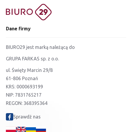
Dane firmy
BIURO29 jest marką należącą do
GRUPA FARKAS sp. z o.o.
ul. Święty Marcin 29/8
61-806 Poznań
KRS: 0000693199
NIP: 7831765217
REGON: 368395364
Sprawdź nas