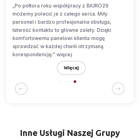
„(…)biuro posiada wykwalifikowaną kad
która zawsze służy pomocą i wparciem.
,
nie mieliśmy żadnych zastrzeżeń co do
i
świadczonych nam usług. Do niewątpliw
plusów zaliczyć także trzeba lokalizację
centrach wielu miast w Polsce.”
więcej
Więcej
Inne Usługi Naszej Grupy