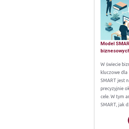
Model SMART
biznesowyc
W świecie biz
kluczowe dla 
SMART jest n
precyzyjnie o
cele. W tym 
SMART, jak dzi