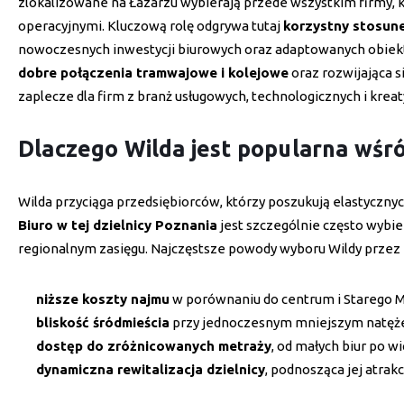
zlokalizowane na Łazarzu wybierają przede wszystkim firmy, k
operacyjnymi. Kluczową rolę odgrywa tutaj
korzystny stosune
nowoczesnych inwestycji biurowych oraz adaptowanych obiektó
dobre połączenia tramwajowe i kolejowe
oraz rozwijająca s
zaplecze dla firm z branż usługowych, technologicznych i krea
Dlaczego Wilda jest popularna wśró
Wilda przyciąga przedsiębiorców, którzy poszukują elastyczn
Biuro w tej dzielnicy Poznania
jest szczególnie często wybier
regionalnym zasięgu. Najczęstsze powody wyboru Wildy przez 
niższe koszty najmu
w porównaniu do centrum i Starego M
bliskość śródmieścia
przy jednoczesnym mniejszym natęże
dostęp do zróżnicowanych metraży
, od małych biur po w
dynamiczna rewitalizacja dzielnicy
, podnosząca jej atrak