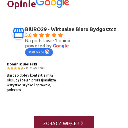
Opinie
BIURO29 - Wirtualne Biuro Bydgoszcz
5.0
Na podstawie 1 opinii
powered by
G
o
o
g
l
e
oceń nas na
Dominik Bielecki
2 miesiące temu
Bardzo dobry kontakt z miłą 
obsługą i pełen profesjonalizm - 
wszystko szybko i sprawnie, 
polecam
ZOBACZ WIĘCEJ