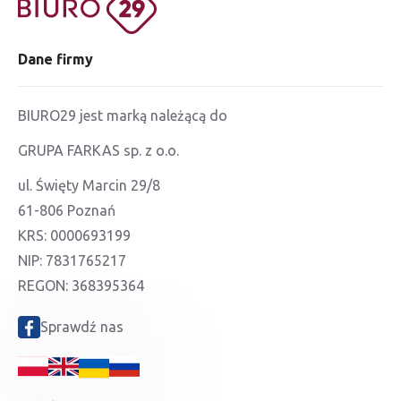
Dane firmy
BIURO29 jest marką należącą do
GRUPA FARKAS sp. z o.o.
ul. Święty Marcin 29/8
61-806 Poznań
KRS: 0000693199
NIP: 7831765217
REGON: 368395364
Sprawdź nas