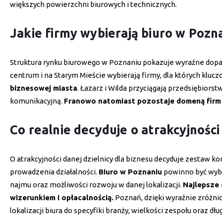
większych powierzchni biurowych i technicznych.
Jakie firmy wybierają biuro w Pozna
Struktura rynku biurowego w Poznaniu pokazuje wyraźne dopaso
centrum i na Starym Mieście wybierają firmy, dla których kluc
biznesowej miasta
. Łazarz i Wilda przyciągają przedsiębiors
komunikacyjną.
Franowo natomiast pozostaje domeną firm o
Co realnie decyduje o atrakcyjności
O atrakcyjności danej dzielnicy dla biznesu decyduje zestaw 
prowadzenia działalności.
Biuro w Poznaniu
powinno być wybi
najmu oraz możliwości rozwoju w danej lokalizacji.
Najlepsze 
wizerunkiem i opłacalnością.
Poznań, dzięki wyraźnie zróżn
lokalizacji biura do specyfiki branży, wielkości zespołu oraz d