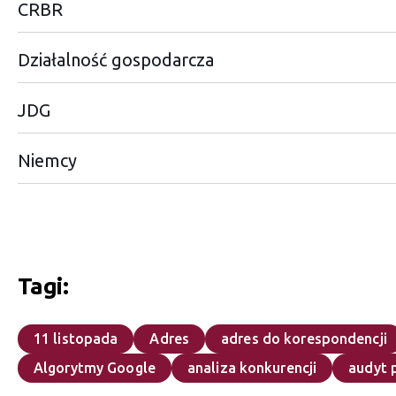
CRBR
Działalność gospodarcza
JDG
Niemcy
Tagi:
11 listopada
Adres
adres do korespondencji
Algorytmy Google
analiza konkurencji
audyt 