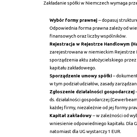
Zakładanie spółki w Niemczech wymaga przej
Wybór formy prawnej
– dopasuj struktur
Odpowiednia forma prawna zależy od wiel
finansowych oraz liczby wspólników.
Rejestracja w Rejestrze Handlowym (Ha
zarejestrowana w niemieckim Rejestrze
sporządzenia aktu założycielskiego prze
kapitału zakładowego.
Sporządzenie umowy spółki
– dokument 
w tym podział udziałów, zasady zarządza
Zgłoszenie działalności gospodarczej
–
ds. działalności gospodarczej (Gewerbeam
każdej firmy, niezależnie od jej formy pra
Kapitał zakładowy
– w zależności od wy
wniesienie odpowiedniego kapitału. Dla 
natomiast dla UG wystarczy 1 EUR.