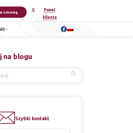
Panel
w umowę
klienta
akt
j na blogu
Szybki kontakt