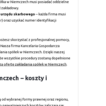
ółka w Niemczech musi posiadać oddzielne
ł zakładowy.
o urzędu skarbowego
– każda firma musi
) oraz uzyskać numer identyfikacji
możesz skorzystać z profesjonalnej pomocy,
. Nasza firma Kancelaria Gospodarcza
dania spółek w Niemczech. Dzięki naszej
 że wszystkie procedury zostaną dopełnione
zą ofertę zakładania spółek w Niemczech
.
czech – koszty i
ą od wybranej formy prawnej oraz regionu,
 najważniejszych kosztów zaliczają się: