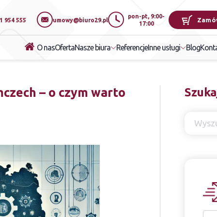
pon-pt, 9:00-
Zamó
1 954 555
umowy@biuro29.pl
17:00
O nas
Oferta
Referencje
Blog
Nasze biura
Inne usługi
Kont
mczech – o czym warto
Szuka