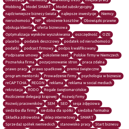
Mobbing
Model SMART
Model subskrypcyjny
najdziwniejsze biznesy świata
najlepsze inwestycje
Niemcy
nieruchomości
NIP
obniżenie kosztów
Obowiązki prawne
obsługa klienta
oferta biznesowa
Optymalizacja wyników wyszukiwania
oszczędność
OZE
placebo
podatek deszczowy
podatek od nieruchomości
podatki
podcast firmowy
podpis kwalifikowany
Podpisanie umowy
pokolenie neet
Polskie firmy w Niemczech
Poznańska firma
pozycjonowanie stron
praca zdalna
prawo pracy
prawo spadkowe
premie świąteczne
program mentorski
Prowadzenie firmy
psychologia w biznesie
reCAPTCHA
REGON
reklama
reklama w social mediach
rekrutacja
RODO
Rogale świętomarcińskie
Rozliczenie delegacji krajowej
Rozwój firmy
Rozwój pracowników
SEM
SEO
sesja zdjęciowa
siedziba dla firmy
siedziba dla spółki
siedziba formalna
Składka zdrowotna
sklep internetowy
SMART
Sprzedaż spółek niemieckich
stanowisko pracy
Start biznesu