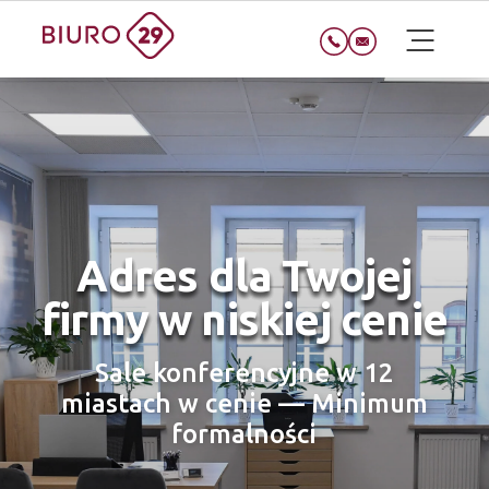
Adres dla Twojej
firmy w niskiej cenie
Sale konferencyjne w 12
miastach w cenie — Minimum
formalności