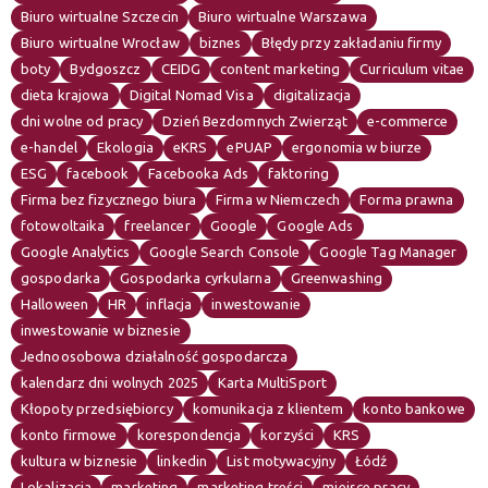
Biuro wirtualne Szczecin
Biuro wirtualne Warszawa
Biuro wirtualne Wrocław
biznes
Błędy przy zakładaniu firmy
boty
Bydgoszcz
CEIDG
content marketing
Curriculum vitae
dieta krajowa
Digital Nomad Visa
digitalizacja
dni wolne od pracy
Dzień Bezdomnych Zwierząt
e-commerce
e-handel
Ekologia
eKRS
ePUAP
ergonomia w biurze
ESG
facebook
Facebooka Ads
faktoring
Firma bez fizycznego biura
Firma w Niemczech
Forma prawna
fotowoltaika
freelancer
Google
Google Ads
Google Analytics
Google Search Console
Google Tag Manager
gospodarka
Gospodarka cyrkularna
Greenwashing
Halloween
HR
inflacja
inwestowanie
inwestowanie w biznesie
Jednoosobowa działalność gospodarcza
kalendarz dni wolnych 2025
Karta MultiSport
Kłopoty przedsiębiorcy
komunikacja z klientem
konto bankowe
konto firmowe
korespondencja
korzyści
KRS
kultura w biznesie
linkedin
List motywacyjny
Łódź
Lokalizacja
marketing
marketing treści
miejsce pracy