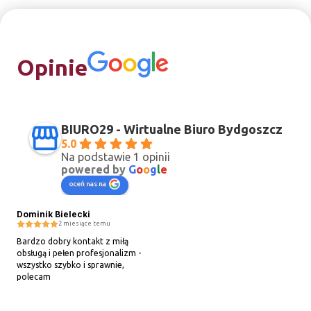
Opinie
BIURO29 - Wirtualne Biuro Bydgoszcz
5.0
Na podstawie 1 opinii
powered by
G
o
o
g
l
e
oceń nas na
Dominik Bielecki
2 miesiące temu
Bardzo dobry kontakt z miłą 
obsługą i pełen profesjonalizm - 
wszystko szybko i sprawnie, 
polecam