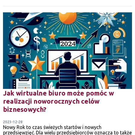
Jak wirtualne biuro może pomóc w
realizacji noworocznych celów
biznesowych?
2023-12-28
Nowy Rok to czas świeżych startów i nowych
przedsięwzięć. Dla wielu przedsiębiorców oznacza to także