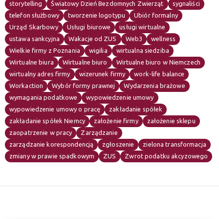
storytelling
Światowy Dzień Bezdomnych Zwierząt
sygnaliści
telefon służbowy
tworzenie logotypu
Ubiór formalny
Urząd Skarbowy
Usługi biurowe
usługi wirtualne
ustawa sankcyjna
Wakacje od ZUS
Web3
wellness
Wielkie firmy z Poznania
wigilia
wirtualna siedziba
Wirtualne biura
Wirtualne biuro
Wirtualne biuro w Niemczech
wirtualny adres firmy
wizerunek firmy
work-life balance
Workaction
Wybór formy prawnej
Wydarzenia brażowe
wymagania podatkowe
wypowiedzenie umowy
wypowiedzenie umowy o pracę
zakładanie spółek
zakładanie spółek Niemcy
założenie firmy
założenie sklepu
zaopatrzenie w pracy
Zarządzanie
zarządzanie korespondencją
zgłoszenie
zielona transformacja
zmiany w prawie spadkowym
ZUS
Zwrot podatku akcyzowego