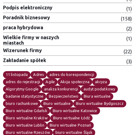
Podpis elektroniczny
(1)
Poradnik biznesowy
(158)
praca hybrydowa
(2)
Wielkie firmy w naszych
(1)
miastach
Wizerunek firmy
(22)
Zakładanie spółek
(3)
11 listopada
Adres
adres do korespondencji
adres do rejestracji
Agile
Akcja społeczna
akcyza
Algorytmy Google
analiza konkurencji
audyt podatkowy
badanie statystyczne
Bezpieczeństwo
Biura wirtualne
biuro rachunkowe
Biuro wirtualne
Biuro wirtualne Bydgoszcz
Biuro wirtualne Gdańsk
Biuro wirtualne Katowice
Biuro wirtualne Kraków
Biuro wirtualne Łódź
Biuro wirtualne Lublin
Biuro wirtualne Poznań
Biuro wirtualne Rzeszów
biuro wirtualne Śląsk