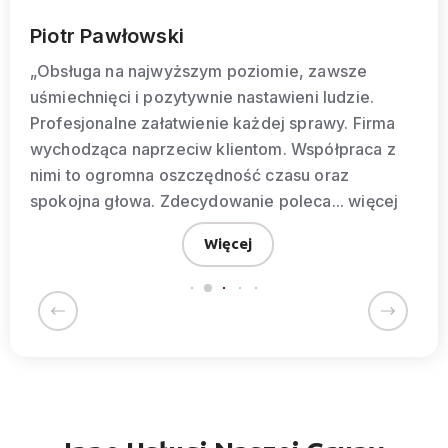
Teresa Zwolińska
„(…)Według mnie na działania biznesowe składa
się suma drobnych spraw, a w tych jesteśmy
odciążani w 100% za niską kwotę kilkuset złotych
na cały rok. ”
więcej
Więcej