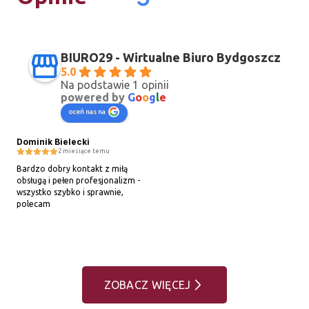
BIURO29 - Wirtualne Biuro Bydgoszcz
5.0
Na podstawie 1 opinii
powered by
G
o
o
g
l
e
oceń nas na
Dominik Bielecki
2 miesiące temu
Bardzo dobry kontakt z miłą 
obsługą i pełen profesjonalizm - 
wszystko szybko i sprawnie, 
polecam
ZOBACZ WIĘCEJ