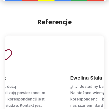
Referencje
Ewelina Stala
„(…) Jesteśmy bardzo zadowoleni z obsługi.
Na bieżąco wiemy o przychodzącej naszej
korespondencji, która później jest wysyłana do
nas scanem. Bardzo miła i rzetelna obsługa,