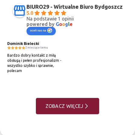
BIURO29 - Wirtualne Biuro Bydgoszcz
5.0
Na podstawie 1 opinii
powered by
G
o
o
g
l
e
oceń nas na
Dominik Bielecki
2 miesiące temu
Bardzo dobry kontakt z miłą 
obsługą i pełen profesjonalizm - 
wszystko szybko i sprawnie, 
polecam
ZOBACZ WIĘCEJ