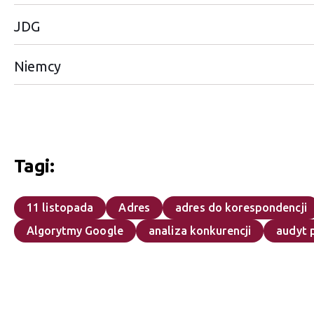
JDG
Niemcy
Tagi:
11 listopada
Adres
adres do korespondencji
Algorytmy Google
analiza konkurencji
audyt 