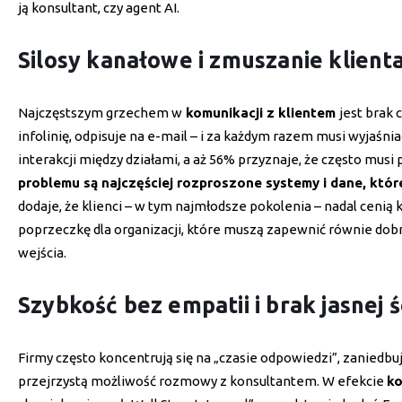
ją konsultant, czy agent AI.
Silosy kanałowe i zmuszanie klient
Najczęstszym grzechem w
komunikacji z klientem
jest brak 
infolinię, odpisuje na e-mail – i za każdym razem musi wyjaśn
interakcji między działami, a aż 56% przyznaje, że często mus
problemu są najczęściej rozproszone systemy i dane, któr
dodaje, że klienci – w tym najmłodsze pokolenia – nadal cenią 
poprzeczkę dla organizacji, które muszą zapewnić równie dobrą
wejścia.
Szybkość bez empatii i brak jasnej 
Firmy często koncentrują się na „czasie odpowiedzi”, zaniedbu
przejrzystą możliwość rozmowy z konsultantem. W efekcie
ko