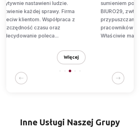
sumieniem polecić usługi biura wirtualnego-
BIURO29, zwłaszcza oddziału w Łodzi, chociaż
przypuszczam, że ten sam poziom
pracowników jest w każdym oddziale.
Właściwie mam taką pewność. ”
więcej
Więcej
Inne Usługi Naszej Grupy