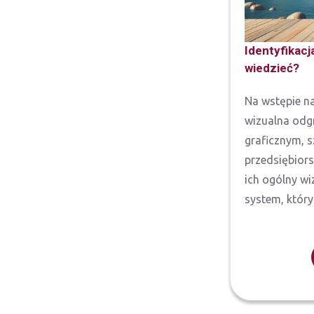
Identyfikacj
wiedzieć?
Na wstępie na
wizualna odg
graficznym, sz
przedsiębior
ich ogólny w
system, który