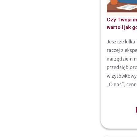
Czy Twoja m
warto i jak 
Jeszcze kilka
raczej z eks
narzędziem m
przedsiębior
wizytówkowyc
„O nas”, cenn