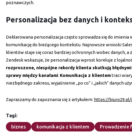
poznawczych.
Personalizacja bez danych i kontek
Deklarowana personalizacja często sprowadza się do imienia w 
komunikację do bieżącego kontekstu. Najnowsze wnioski Sales
klientów staje się coraz bardziej ochronnych wobec danych, a z
Zendesk wskazuje, że personalizacja wprost koreluje z lojalno
rozproszone, niespójne rekordy klienta skutkują błędnymi
sprawy między kanałami
.
Komunikacja z klientem
traci wiar
niezbędnego zakresu, wyjaśnienie „po co” i „jakich” danych uż
Zapraszamy do zapoznania się z artykułem:
https://biuro29.p
Tagi:
biznes
komunikacja z klientem
Prowadzenie f