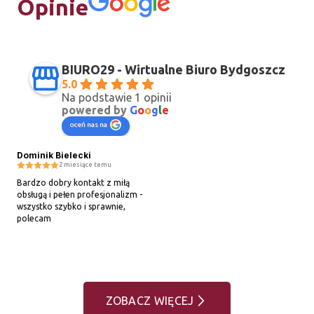
Opinie
BIURO29 - Wirtualne Biuro Bydgoszcz
5.0
Na podstawie 1 opinii
powered by
G
o
o
g
l
e
oceń nas na
Dominik Bielecki
2 miesiące temu
Bardzo dobry kontakt z miłą 
obsługą i pełen profesjonalizm - 
wszystko szybko i sprawnie, 
polecam
ZOBACZ WIĘCEJ