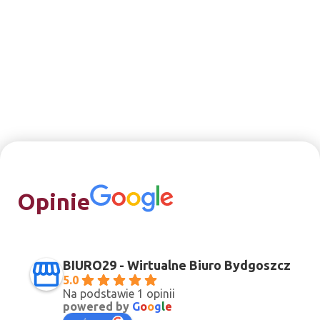
Opinie
BIURO29 - Wirtualne Biuro Bydgoszcz
5.0
Na podstawie 1 opinii
powered by
G
o
o
g
l
e