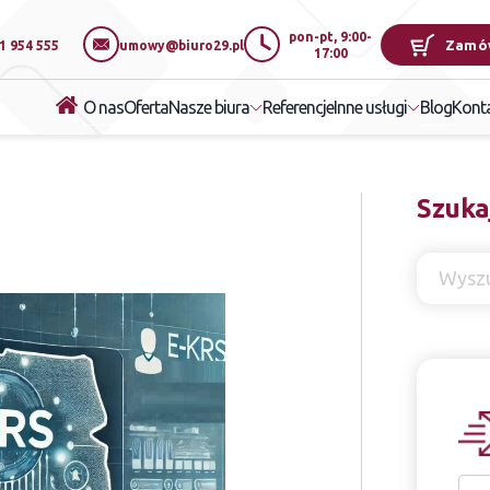
pon-pt, 9:00-
Zamó
1 954 555
umowy@biuro29.pl
17:00
O nas
Oferta
Referencje
Blog
Nasze biura
Inne usługi
Kont
Szuka