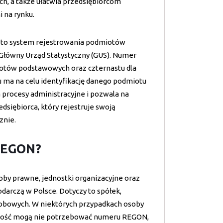
ch, a także ułatwia przedsiębiorcom
 na rynku.
, to system rejestrowania podmiotów
Główny Urząd Statystyczny (GUS). Numer
miotów podstawowych oraz czternastu dla
u ma na celu identyfikację danego podmiotu
 procesy administracyjne i pozwala na
dsiębiorca, który rejestruje swoją
znie.
REGON?
y prawne, jednostki organizacyjne oraz
darczą w Polsce. Dotyczy to spółek,
osobowych. W niektórych przypadkach osoby
lność mogą nie potrzebować numeru REGON,