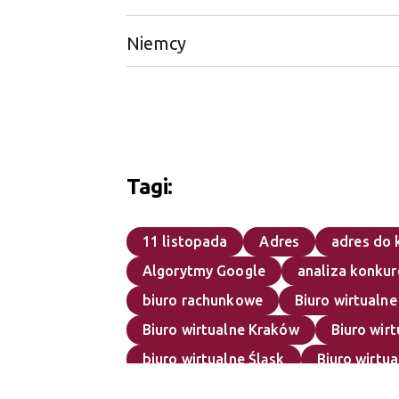
Niemcy
Tagi:
11 listopada
Adres
adres do 
Algorytmy Google
analiza konkur
biuro rachunkowe
Biuro wirtualne
Biuro wirtualne Kraków
Biuro wir
biuro wirtualne Śląsk
Biuro wirtua
Błędy przy zakładaniu firmy
boty