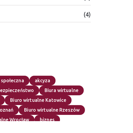
(4)
 społeczna
akcyza
ezpieczeństwo
Biura wirtualne
Biuro wirtualne Katowice
Poznań
Biuro wirtualne Rzeszów
ualne Wrocław
biznes
culum vitae
dieta krajowa