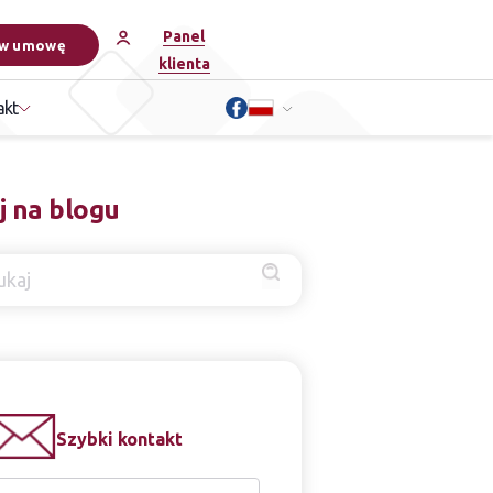
Panel
w umowę
klienta
akt
j na blogu
Szybki kontakt