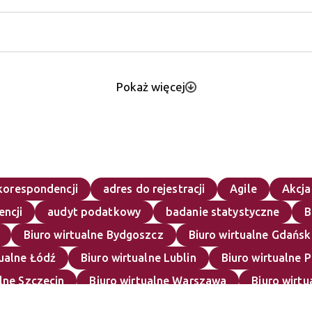
Pokaż więcej
korespondencji
adres do rejestracji
Agile
Akcja
encji
audyt podatkowy
badanie statystyczne
B
Biuro wirtualne Bydgoszcz
Biuro wirtualne Gdańsk
tualne Łódź
Biuro wirtualne Lublin
Biuro wirtualne 
lne Szczecin
Biuro wirtualne Warszawa
Biuro wirt
Bydgoszcz
CEIDG
content marketing
Curri