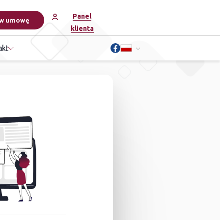
Panel
w umowę
klienta
akt