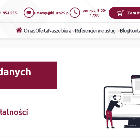
pon-pt, 9:00-
Zamó
1 954 555
umowy@biuro29.pl
17:00
O nas
Oferta
Referencje
Blog
Nasze biura
Inne usługi
Kont
danych
łalności