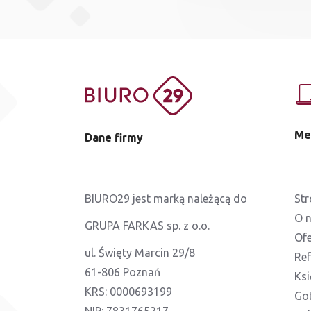
Me
Dane firmy
BIURO29 jest marką należącą do
St
O 
GRUPA FARKAS sp. z o.o.
Ofe
ul. Święty Marcin 29/8
Ref
61-806 Poznań
Ks
KRS: 0000693199
Go