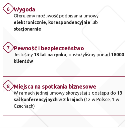
Wygoda
6
Oferujemy możliwość podpisania umowy
elektronicznie
,
korespondencyjnie
lub
stacjonarnie
Pewność i bezpieczeństwo
7
Jesteśmy
13 lat na rynku
, obsłużyliśmy ponad
18000
klientów
Miejsca na spotkania biznesowe
8
W ramach jednej umowy skorzystaj z dostępu do
13
sal konferencyjnych
w
2 krajach
(12 w Polsce, 1 w
Czechach)