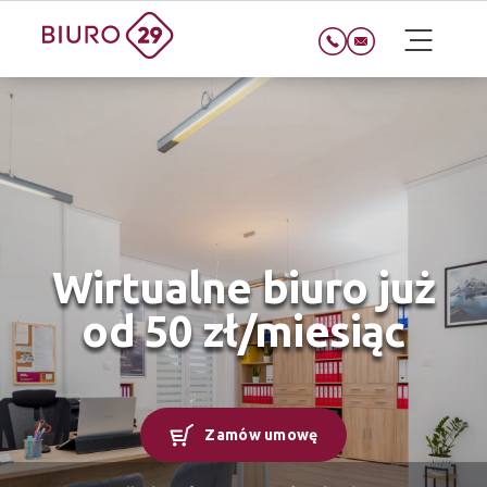
Wirtualne biuro już
od 50 zł/miesiąc
Zamów umowę