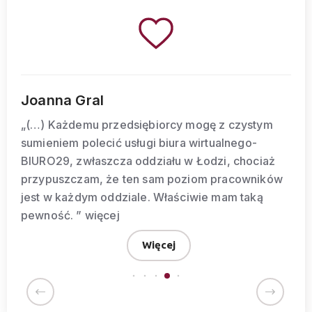
Dariusz Ryszard F
rcy mogę z czystym
„Możliwość korzystania 
iura wirtualnego-
godzinach, duża dostępn
łu w Łodzi, chociaż
bezproblemowa zamiana 
 poziom pracowników
tylko niektóre atuty wspó
łaściwie mam taką
szybka obsługa korespo
reakcja pracowników fir
Więcej