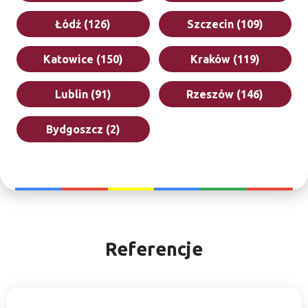
Łódź (126)
Szczecin (109)
Katowice (150)
Kraków (119)
Lublin (91)
Rzeszów (146)
Bydgoszcz (2)
Referencje