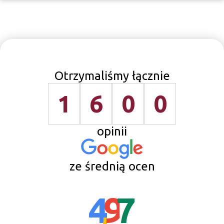
Otrzymaliśmy łącznie
1
6
0
0
opinii
ze średnią ocen
4
,
9
7