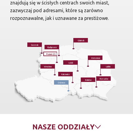
znajdują się w ścisłych centrach swoich miast,
zazwyczaj pod adresami, które są zarówno
rozpoznawalne, jak i uznawane za prestiżowe.
Gdańsk
Szczecin
Bydgoszcz
Poznań (2)
Warszawa
Łódź
Wrocław
Lublin
Katowice
Rzeszów
Kraków
Ostrava
NASZE
ODDZIAŁY