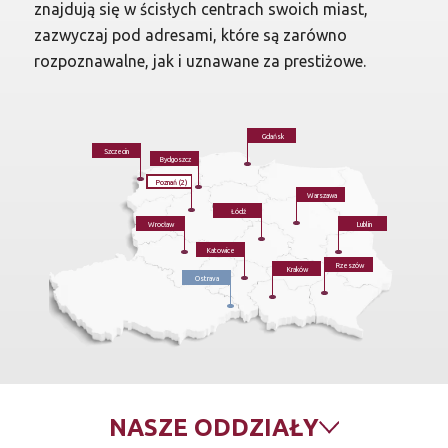
znajdują się w ścisłych centrach swoich miast,
zazwyczaj pod adresami, które są zarówno
rozpoznawalne, jak i uznawane za prestiżowe.
Gdańsk
Szczecin
Bydgoszcz
Poznań (2)
Warszawa
Łódź
Wrocław
Lublin
Katowice
Rzeszów
Kraków
Ostrava
NASZE
ODDZIAŁY