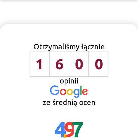
Otrzymaliśmy łącznie
1
6
0
0
opinii
ze średnią ocen
4
,
9
7