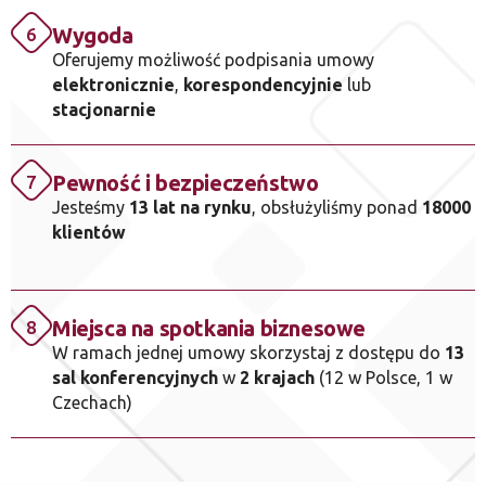
Wygoda
6
Oferujemy możliwość podpisania umowy
elektronicznie
,
korespondencyjnie
lub
stacjonarnie
Pewność i bezpieczeństwo
7
Jesteśmy
13 lat na rynku
, obsłużyliśmy ponad
18000
klientów
Miejsca na spotkania biznesowe
8
W ramach jednej umowy skorzystaj z dostępu do
13
sal konferencyjnych
w
2 krajach
(12 w Polsce, 1 w
Czechach)