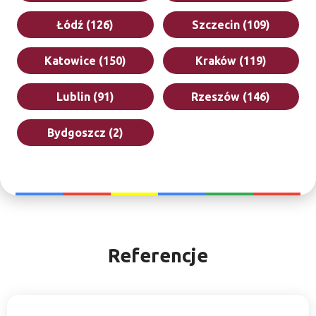
Łódź (126)
Szczecin (109)
Katowice (150)
Kraków (119)
Lublin (91)
Rzeszów (146)
Bydgoszcz (2)
Referencje