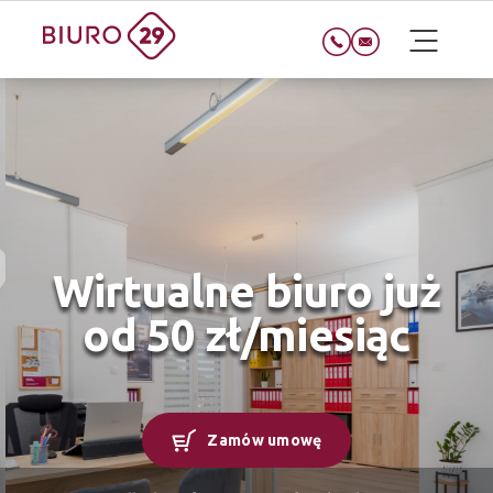
Wirtualne biuro już
od 50 zł/miesiąc
Zamów umowę