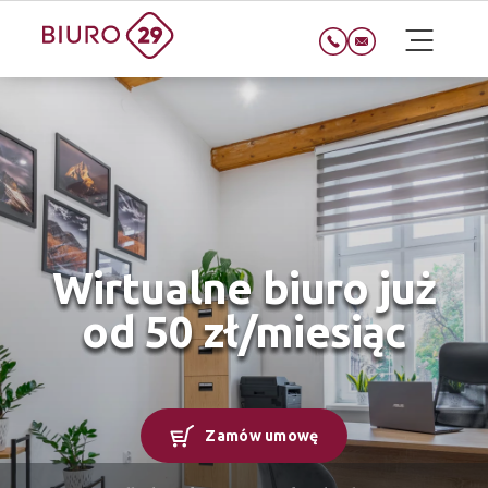
Wirtualne biuro już
od 50 zł/miesiąc
Zamów umowę