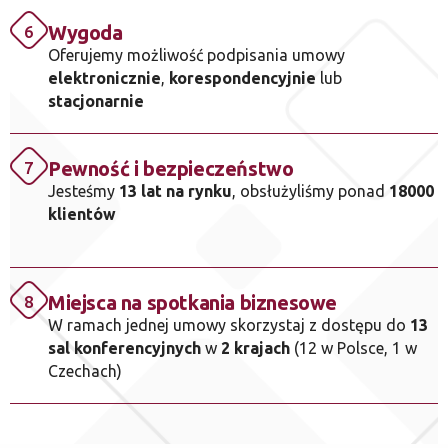
Wygoda
6
Oferujemy możliwość podpisania umowy
elektronicznie
,
korespondencyjnie
lub
stacjonarnie
Pewność i bezpieczeństwo
7
Jesteśmy
13 lat na rynku
, obsłużyliśmy ponad
18000
klientów
Miejsca na spotkania biznesowe
8
W ramach jednej umowy skorzystaj z dostępu do
13
sal konferencyjnych
w
2 krajach
(12 w Polsce, 1 w
Czechach)