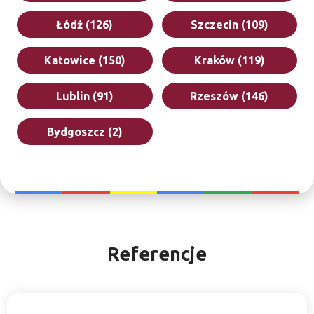
Łódź (126)
Szczecin (109)
Katowice (150)
Kraków (119)
Lublin (91)
Rzeszów (146)
Bydgoszcz (2)
Referencje