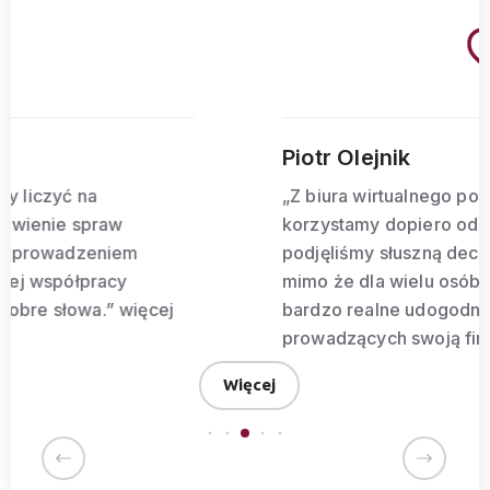
Piotr Olejnik
„Z biura wirtualnego pod marką BIURO29
korzystamy dopiero od niedawna, ale widzimy, że
podjęliśmy słuszną decyzję. Takie rozwiązanie,
mimo że dla wielu osób kontrowersyjne, to jednak
bardzo realne udogodnienie dla osób
prowadzących swoją firmę. ”
więcej
Więcej