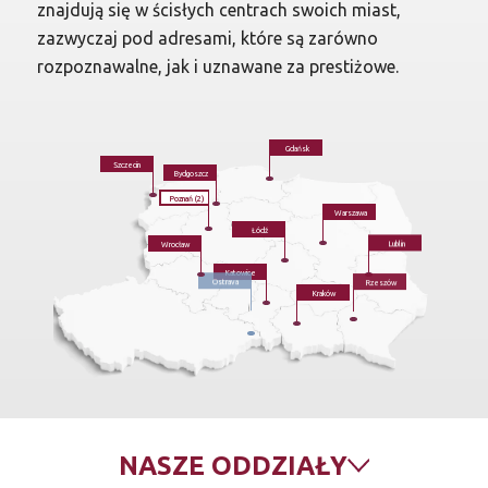
znajdują się w ścisłych centrach swoich miast,
zazwyczaj pod adresami, które są zarówno
rozpoznawalne, jak i uznawane za prestiżowe.
Gdańsk
Szczecin
Bydgoszcz
Poznań (2)
Warszawa
Łódź
Wrocław
Lublin
Katowice
Rzeszów
Kraków
Ostrava
NASZE
ODDZIAŁY