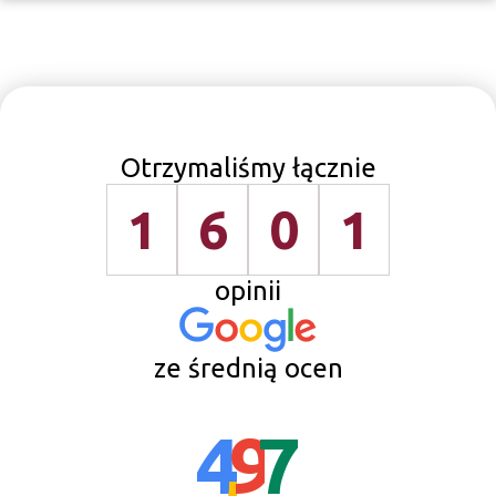
Otrzymaliśmy łącznie
1
6
0
1
opinii
ze średnią ocen
4
,
9
7